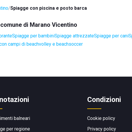
tino
Spiagge con piscina e posto barca
el comune di Marano Vicentino
orante
Spiagge per bambini
Spiagge attrezzate
Spiagge per cani
S
con campi di beachvolley e beachsoccer
notazioni
Condizioni
limenti balneari
Cookie policy
ge per regione
Privacy policy