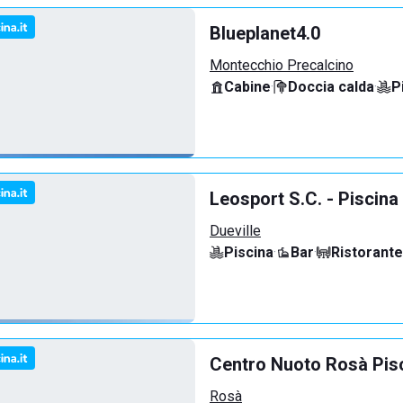
Blueplanet4.0
Montecchio Precalcino
Cabine
·
Doccia calda
·
P
Leosport S.C. - Piscina
Dueville
Piscina
·
Bar
·
Ristorante
Centro Nuoto Rosà Pis
Rosà