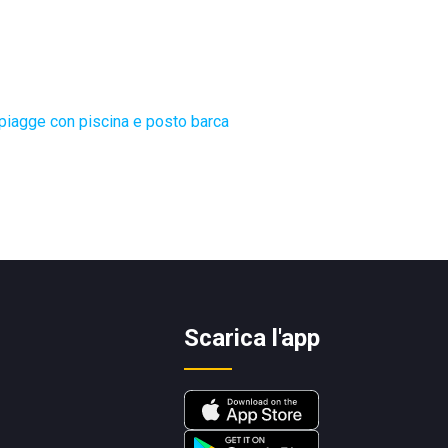
piagge con piscina e posto barca
Scarica l'app