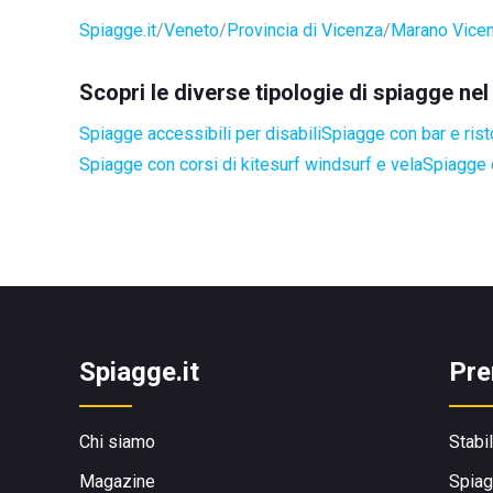
Spiagge.it
Veneto
Provincia di Vicenza
Marano Vicen
Scopri le diverse tipologie di spiagge n
Spiagge accessibili per disabili
Spiagge con bar e rist
Spiagge con corsi di kitesurf windsurf e vela
Spiagge 
Spiagge.it
Pre
Chi siamo
Stabi
Magazine
Spiag