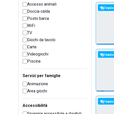
Accesso animali
Doccia calda
Posto barca
WiFi
TV
Giochi da tavolo
Carte
Videogiochi
Piscina
Servizi per famiglie
Animazione
Area giochi
Accessibilità
Spiaggia accessibile a disabili