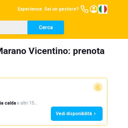
Experience
Sei un gestore?
Cerca
Marano Vicentino: prenota
a calda
·
e altri 15…
Vedi disponibilità