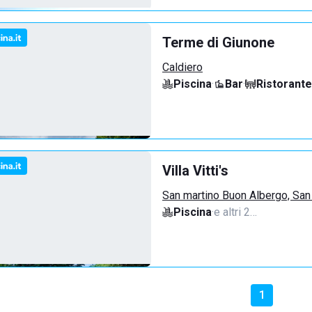
Terme di Giunone
Caldiero
Piscina
·
Bar
·
Ristorante
Villa Vitti's
San martino Buon Albergo, San
Piscina
·
e altri 2…
1