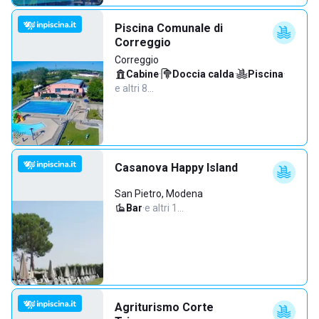
Piscina Comunale di
Correggio
Correggio
Cabine
·
Doccia calda
·
Piscina
·
e altri 8…
Casanova Happy Island
San Pietro, Modena
Bar
·
e altri 1…
Agriturismo Corte