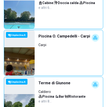
Cabine
·
Doccia calda
·
Piscina
·
e altri 6…
Piscina O. Campedelli - Carpi
Carpi
Terme di Giunone
Caldiero
Piscina
·
Bar
·
Ristorante
·
e altri 8…