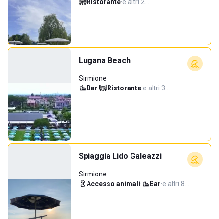
Ristorante
·
e altri 2…
Lugana Beach
Sirmione
Bar
·
Ristorante
·
e altri 3…
Spiaggia Lido Galeazzi
Sirmione
Accesso animali
·
Bar
·
e altri 8…