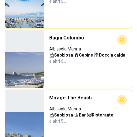
e altri 5…
Bagni Colombo
Albissola Marina
Sabbiosa
·
Cabine
·
Doccia calda
·
e altri 6…
Mirage The Beach
Albissola Marina
Sabbiosa
·
Bar
·
Ristorante
·
e altri 5…