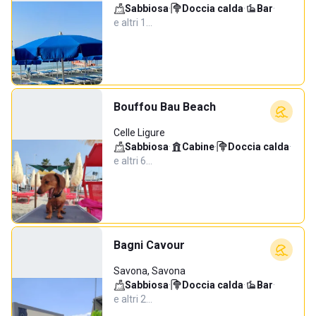
Sabbiosa
·
Doccia calda
·
Bar
·
e altri 1…
Bouffou Bau Beach
Celle Ligure
Sabbiosa
·
Cabine
·
Doccia calda
·
e altri 6…
Bagni Cavour
Savona, Savona
Sabbiosa
·
Doccia calda
·
Bar
·
e altri 2…