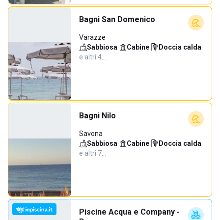
Bagni San Domenico
Varazze
Sabbiosa
·
Cabine
·
Doccia calda
·
e altri 4…
Bagni Nilo
Savona
Sabbiosa
·
Cabine
·
Doccia calda
·
e altri 7…
Piscine Acqua e Company -