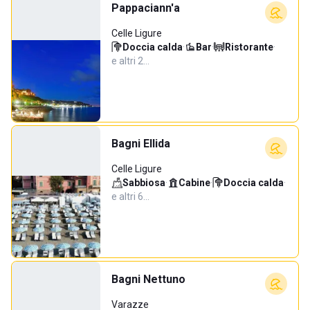
Pappaciann'a
Celle Ligure
Doccia calda
·
Bar
·
Ristorante
·
e altri 2…
Bagni Ellida
Celle Ligure
Sabbiosa
·
Cabine
·
Doccia calda
·
e altri 6…
Bagni Nettuno
Varazze