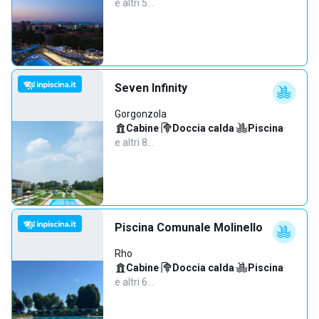
e altri 5…
Seven Infinity
Gorgonzola
Cabine
·
Doccia calda
·
Piscina
·
e altri 8…
Piscina Comunale Molinello
Rho
Cabine
·
Doccia calda
·
Piscina
·
e altri 6…