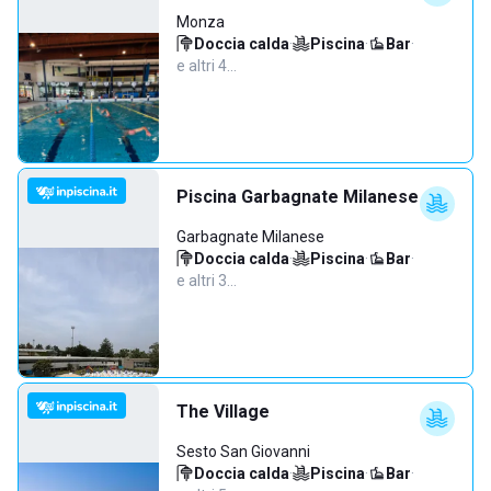
Monza
Doccia calda
·
Piscina
·
Bar
·
e altri 4…
Piscina Garbagnate Milanese
Garbagnate Milanese
Doccia calda
·
Piscina
·
Bar
·
e altri 3…
The Village
Sesto San Giovanni
Doccia calda
·
Piscina
·
Bar
·