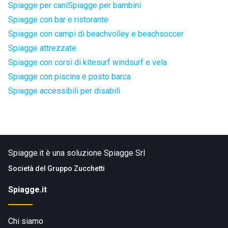
Spiagge per cani
Spiagge per bambini
Spiagge con bar e ristorante
Spiagge con campi di beachvolley e beachsoccer
Spiagge attrezzate
Spiagge con corsi di kitesurf windsurf e vela
Spiagge con piscina e posto barca
Spiagge accessibili per disabili
Spiagge.it è una soluzione Spiagge Srl
Società del
Gruppo Zucchetti
Spiagge.it
Chi siamo