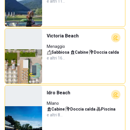
e altri 11…
Victoria Beach
Menaggio
Sabbiosa
·
Cabine
·
Doccia calda
·
e altri 16…
Idro Beach
Milano
Cabine
·
Doccia calda
·
Piscina
·
e altri 8…