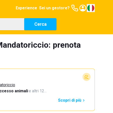
Experience
Sei un gestore?
Cerca
Mandatoriccio: prenota
atoriccio
ccesso animali
·
e altri 12…
Scopri di più