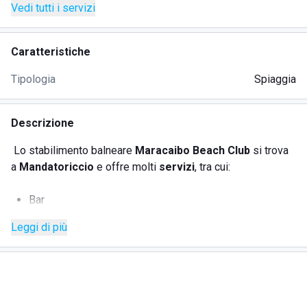
Vedi tutti i servizi
Caratteristiche
Tipologia
Spiaggia
Descrizione
Lo stabilimento balneare
Maracaibo Beach Club
si trova
a
Mandatoriccio
e offre molti
servizi
, tra cui:
Bar
Ristorante
Leggi di più
Area giochi
Animazione
Cabine
Calcio balilla
Idromassaggio