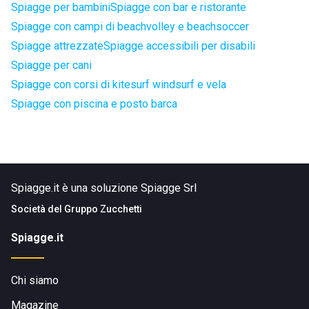
Spiagge per bambini
Spiagge con bar e ristorante
Spiagge con campi di beachvolley e beachsoccer
Spiagge attrezzate
Spiagge accessibili per disabili
Spiagge per cani
Spiagge con corsi di kitesurf windsurf e vela
Spiagge con piscina e posto barca
Spiagge.it è una soluzione Spiagge Srl
Società del
Gruppo Zucchetti
Spiagge.it
Chi siamo
Magazine