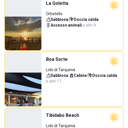
La Goletta
Orbetello
Sabbiosa
·
Doccia calda
·
Accesso animali
·
e altri 9…
Boa Sorte
Lido di Tarquinia
Sabbiosa
·
Cabine
·
Doccia calda
·
e altri 11…
Tibidabo Beach
Lido di Tarquinia