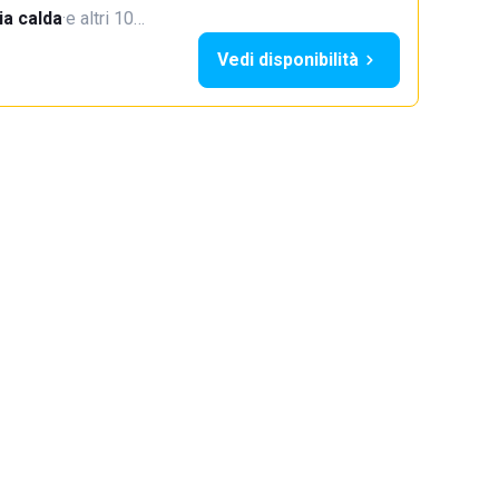
a calda
·
e altri 10…
Vedi disponibilità