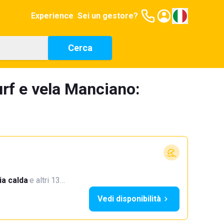
Experience
Sei un gestore?
Cerca
urf e vela Manciano:
a calda
·
e altri 13…
Vedi disponibilità