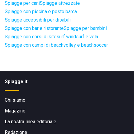
Spiagge per cani
Spiagge attrezzate
Spiagge con piscina e posto barca
Spiagge accessibili per disabili
Spiagge con bar e ristorante
Spiagge per bambini
Spiagge con corsi di kitesurf windsurf e vela
Spiagge con campi di beachvolley e beachsoccer
Spiagge.it
Chi siamo
Magazine
La nostra linea editoriale
Redazione