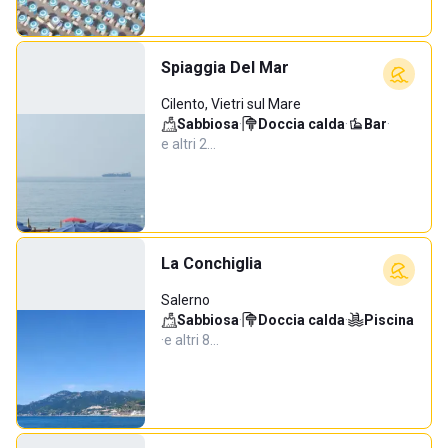
Spiaggia Del Mar
Cilento, Vietri sul Mare
Sabbiosa
·
Doccia calda
·
Bar
·
e altri 2…
La Conchiglia
Salerno
Sabbiosa
·
Doccia calda
·
Piscina
·
e altri 8…