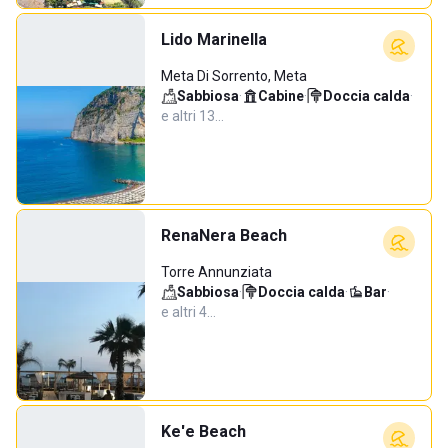
Lido Marinella
Meta Di Sorrento, Meta
Sabbiosa
·
Cabine
·
Doccia calda
·
e altri 13…
RenaNera Beach
Torre Annunziata
Sabbiosa
·
Doccia calda
·
Bar
·
e altri 4…
Ke'e Beach