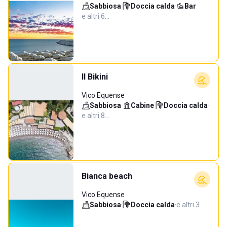
Sabbiosa
·
Doccia calda
·
Bar
·
e altri 6…
Il Bikini
Vico Equense
Sabbiosa
·
Cabine
·
Doccia calda
·
e altri 8…
Bianca beach
Vico Equense
Sabbiosa
·
Doccia calda
·
e altri 3…