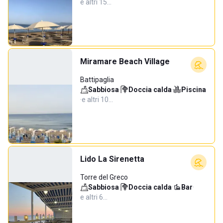
e altri 15…
Miramare Beach Village
Battipaglia
Sabbiosa
·
Doccia calda
·
Piscina
·
e altri 10…
Lido La Sirenetta
Torre del Greco
Sabbiosa
·
Doccia calda
·
Bar
·
e altri 6…