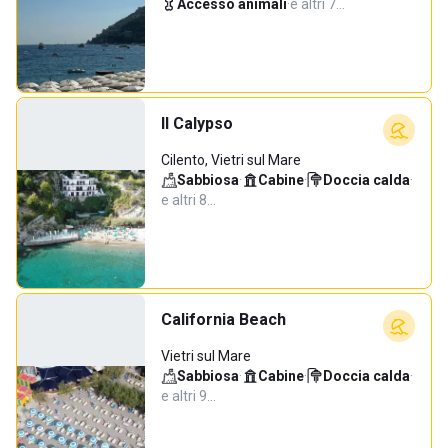
Accesso animali
·
e altri 7…
Il Calypso
Cilento, Vietri sul Mare
Sabbiosa
·
Cabine
·
Doccia calda
·
e altri 8…
California Beach
Vietri sul Mare
Sabbiosa
·
Cabine
·
Doccia calda
·
e altri 9…