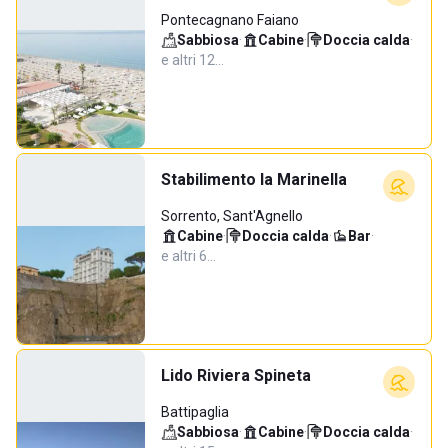
Pontecagnano Faiano
Sabbiosa
·
Cabine
·
Doccia calda
·
e altri 12…
Stabilimento la Marinella
Sorrento, Sant'Agnello
Cabine
·
Doccia calda
·
Bar
·
e altri 6…
Lido Riviera Spineta
Battipaglia
Sabbiosa
·
Cabine
·
Doccia calda
·