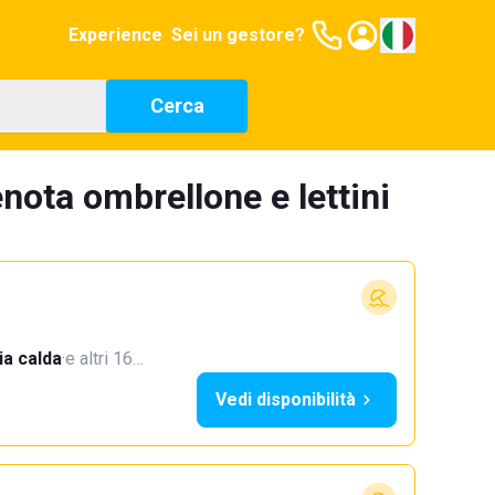
Experience
Sei un gestore?
Cerca
nota ombrellone e lettini
a calda
·
e altri 16…
Vedi disponibilità