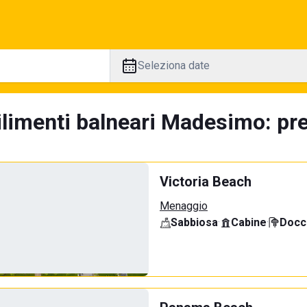
Seleziona date
ilimenti balneari Madesimo: pre
Victoria Beach
Menaggio
Sabbiosa
·
Cabine
·
Docci