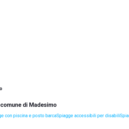
o
el comune di Madesimo
e con piscina e posto barca
Spiagge accessibili per disabili
Spia