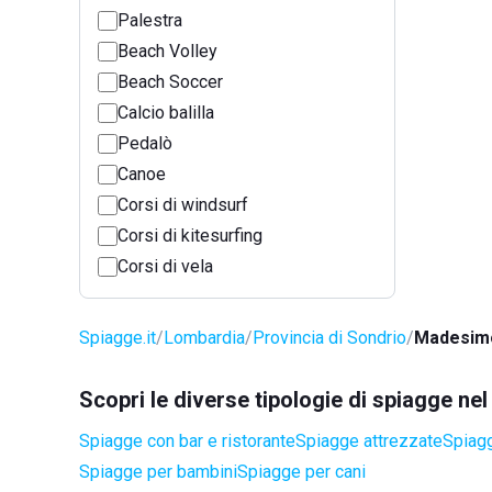
Palestra
Beach Volley
Beach Soccer
Calcio balilla
Pedalò
Canoe
Corsi di windsurf
Corsi di kitesurfing
Corsi di vela
Spiagge.it
Lombardia
Provincia di Sondrio
Madesim
Scopri le diverse tipologie di spiagge n
Spiagge con bar e ristorante
Spiagge attrezzate
Spiagg
Spiagge per bambini
Spiagge per cani