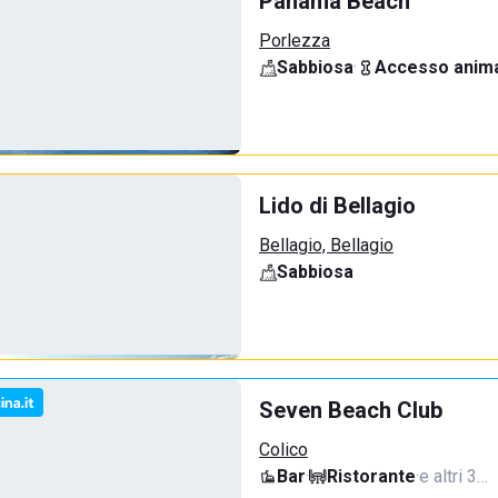
Panama Beach
Porlezza
Sabbiosa
·
Accesso anima
Lido di Bellagio
Bellagio, Bellagio
Sabbiosa
Seven Beach Club
Colico
Bar
·
Ristorante
·
e altri 3…