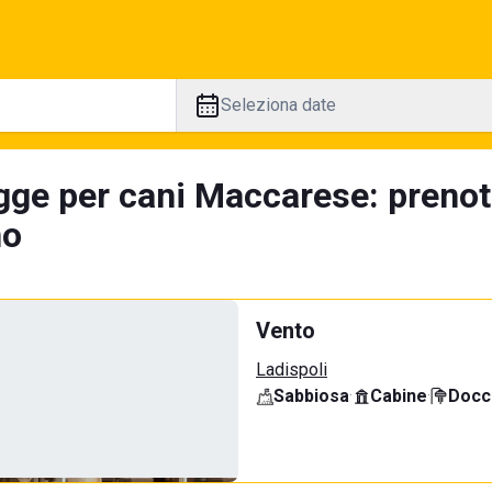
Seleziona date
gge per cani Maccarese: prenot
no
Vento
Ladispoli
Sabbiosa
·
Cabine
·
Docci