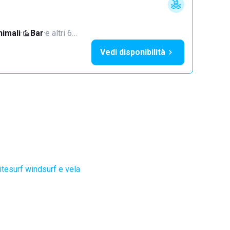
imali
·
Bar
·
e altri 6…
Vedi disponibilità
itesurf windsurf e vela