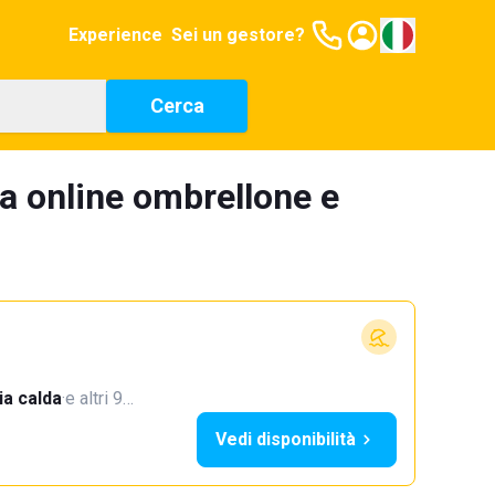
Experience
Sei un gestore?
Cerca
a online ombrellone e
a calda
·
e altri 9…
Vedi disponibilità