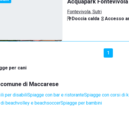
Acquapark Fontevivola
Fontevivola, Sutri
Doccia calda
·
Accesso an
1
gge per cani
el comune di Maccarese
i per disabili
Spiagge con bar e ristorante
Spiagge con corsi di k
di beachvolley e beachsoccer
Spiagge per bambini