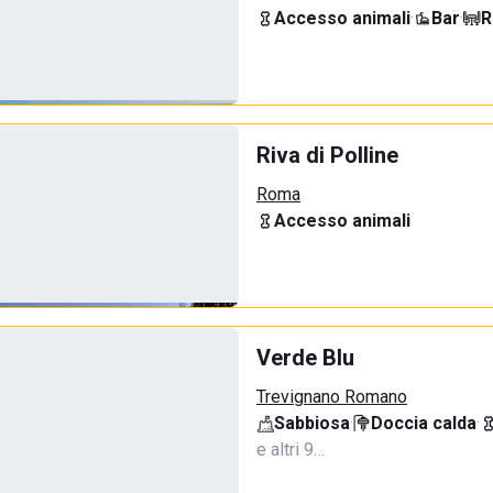
Accesso animali
·
Bar
·
R
Riva di Polline
Roma
Accesso animali
Verde Blu
Trevignano Romano
Sabbiosa
·
Doccia calda
·
e altri 9…