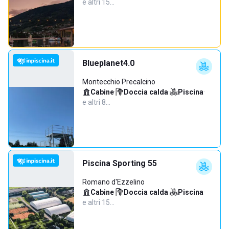
e altri 15…
Blueplanet4.0
Montecchio Precalcino
Cabine
·
Doccia calda
·
Piscina
·
e altri 8…
Piscina Sporting 55
Romano d'Ezzelino
Cabine
·
Doccia calda
·
Piscina
·
e altri 15…