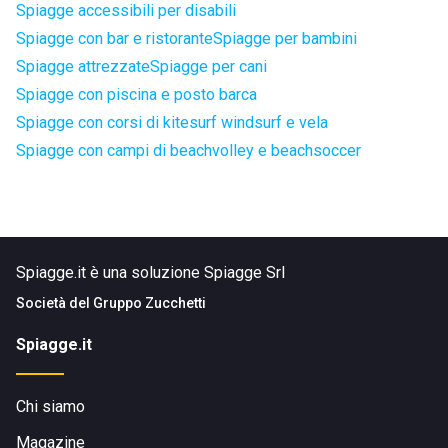
Spiagge accessibili per disabili
Spiagge con bar e ristorante
Spiagge per bambini
Spiagge attrezzate
Spiagge per cani
Spiagge con piscina e posto barca
Spiagge con corsi di kitesurf windsurf e vela
Spiagge con campi di beachvolley e beachsoccer
Spiagge.it è una soluzione Spiagge Srl
Società del
Gruppo Zucchetti
Spiagge.it
Chi siamo
Magazine