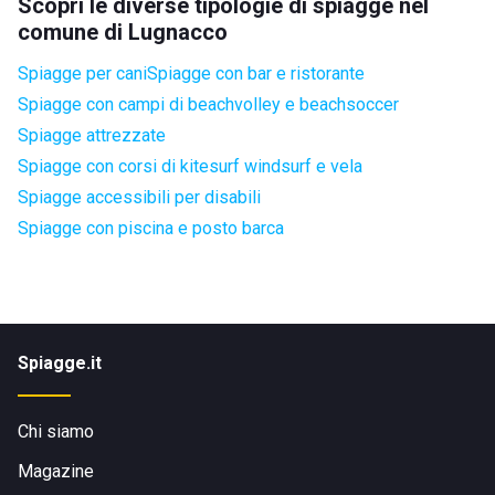
Scopri le diverse tipologie di spiagge nel
comune di Lugnacco
Spiagge per cani
Spiagge con bar e ristorante
Spiagge con campi di beachvolley e beachsoccer
Spiagge attrezzate
Spiagge con corsi di kitesurf windsurf e vela
Spiagge accessibili per disabili
Spiagge con piscina e posto barca
Spiagge.it
Chi siamo
Magazine