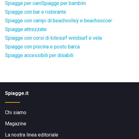
Spiagge per cani
Spiagge per bambini
Spiagge con bar e ristorante
Spiagge con campi di beachvolley e beachsoccer
Spiagge attrezzate
Spiagge con corsi di kitesurf windsurf e vela
Spiagge con piscina e posto barca
Spiagge accessibili per disabili
Spiagge.it
Chi siamo
Magazine
La nostra linea editoriale