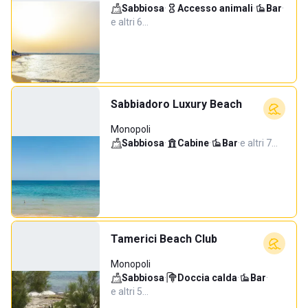
Sabbiosa
·
Accesso animali
·
Bar
·
e altri 6…
Sabbiadoro Luxury Beach
Monopoli
Sabbiosa
·
Cabine
·
Bar
·
e altri 7…
Tamerici Beach Club
Monopoli
Sabbiosa
·
Doccia calda
·
Bar
·
e altri 5…