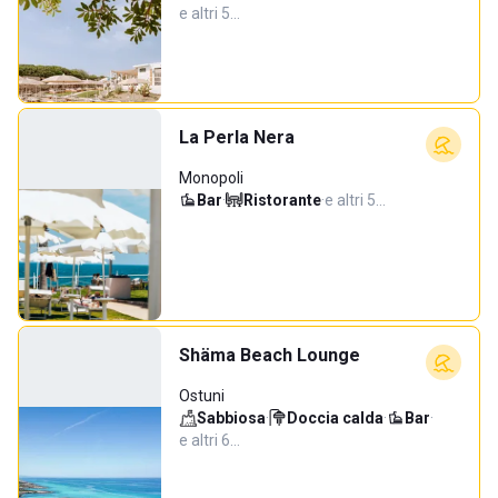
e altri 5…
La Perla Nera
Monopoli
Bar
·
Ristorante
·
e altri 5…
Shäma Beach Lounge
Ostuni
Sabbiosa
·
Doccia calda
·
Bar
·
e altri 6…