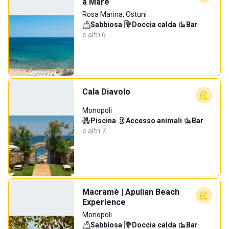
a Mare
Rosa Marina, Ostuni
Sabbiosa
·
Doccia calda
·
Bar
·
e altri 6…
Cala Diavolo
Monopoli
Piscina
·
Accesso animali
·
Bar
·
e altri 7…
Macramè | Apulian Beach
Experience
Monopoli
Sabbiosa
·
Doccia calda
·
Bar
·