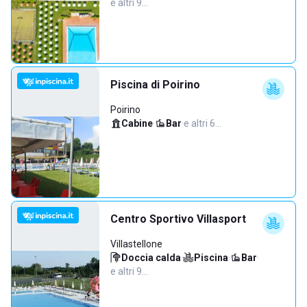
e altri 9…
Piscina di Poirino
Poirino
Cabine
·
Bar
·
e altri 6…
Centro Sportivo Villasport
Villastellone
Doccia calda
·
Piscina
·
Bar
·
e altri 9…