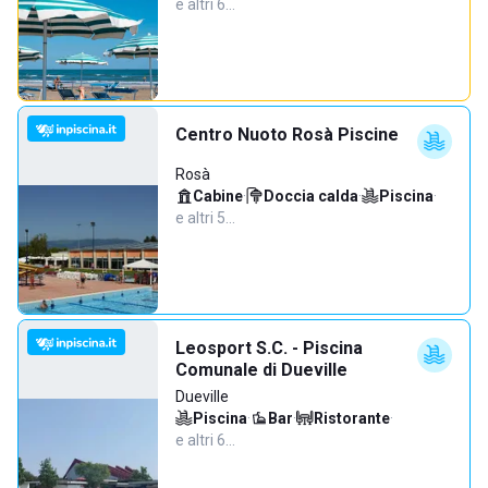
e altri 6…
Centro Nuoto Rosà Piscine
Rosà
Cabine
·
Doccia calda
·
Piscina
·
e altri 5…
Leosport S.C. - Piscina
Comunale di Dueville
Dueville
Piscina
·
Bar
·
Ristorante
·
e altri 6…