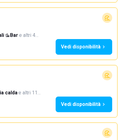
li
·
Bar
·
e altri 4…
Vedi disponibilità
a calda
·
e altri 11…
Vedi disponibilità