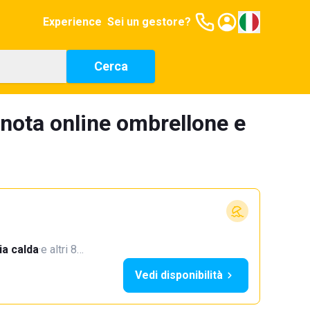
Experience
Sei un gestore?
Cerca
enota online ombrellone e
a calda
·
e altri 8…
Vedi disponibilità