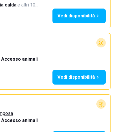
a calda
·
e altri 10…
Vedi disponibilità
Accesso animali
·
Vedi disponibilità
omposa
Accesso animali
·