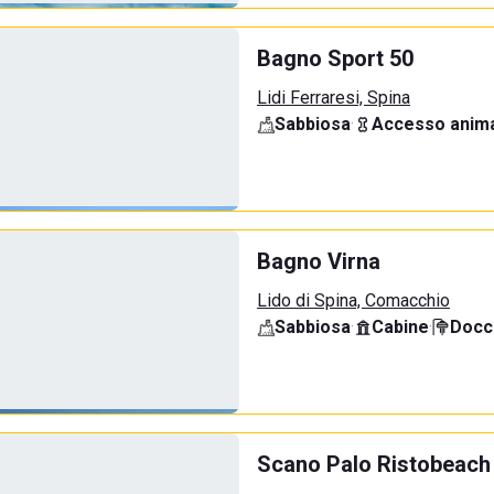
Bagno Sport 50
Lidi Ferraresi, Spina
Sabbiosa
·
Accesso anima
Bagno Virna
Lido di Spina, Comacchio
Sabbiosa
·
Cabine
·
Docci
Scano Palo Ristobeach