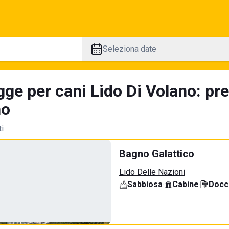
Seleziona date
gge per cani Lido Di Volano: pr
no
ti
Bagno Galattico
Lido Delle Nazioni
Sabbiosa
·
Cabine
·
Docci