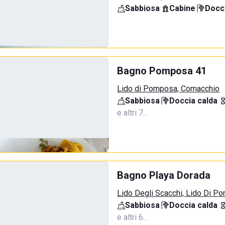
Sabbiosa
·
Cabine
·
Docci
Bagno Pomposa 41
Lido di Pomposa, Comacchio
Sabbiosa
·
Doccia calda
·
e altri 7…
Bagno Playa Dorada
Lido Degli Scacchi, Lido Di P
Sabbiosa
·
Doccia calda
·
e altri 6…