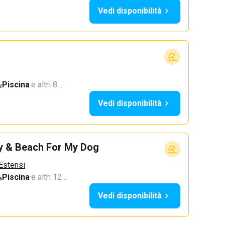
Vedi disponibilità
Piscina
·
e altri 8…
Vedi disponibilità
y & Beach For My Dog
 Estensi
Piscina
·
e altri 12…
Vedi disponibilità