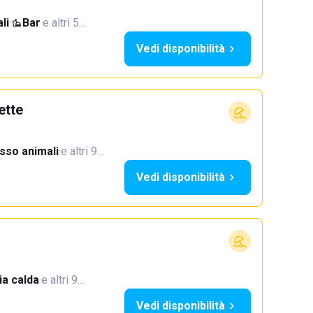
li
·
Bar
·
e altri 5…
Vedi disponibilità
ette
sso animali
·
e altri 9…
Vedi disponibilità
a calda
·
e altri 9…
Vedi disponibilità