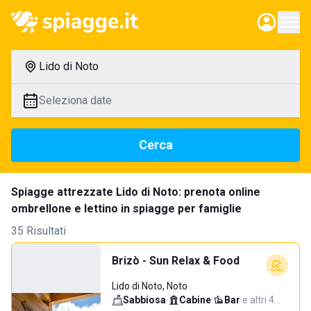
Lido di Noto
Seleziona date
Cerca
Spiagge attrezzate Lido di Noto: prenota online
ombrellone e lettino in spiagge per famiglie
35 Risultati
Brizò - Sun Relax & Food
Lido di Noto, Noto
Sabbiosa
·
Cabine
·
Bar
·
e altri 4…