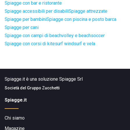
Spiagge con bar e ristorante
Spiagge accessibili per disabili
Spiagge attrezzate
Spiagge per bambini
Spiagge con piscina e posto barca
Spiagge per cani
Spiagge con campi di beachvolley e beachsoccer
Spiagge con corsi di kitesurf windsurf e vela
Spiagge.it è una soluzione Spiagge Srl
Società del
Gruppo Zucchetti
Spiagge.it
Chi siamo
Magazine