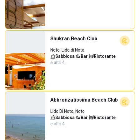
Shukran Beach Club
Noto, Lido di Noto
Sabbiosa
·
Bar
·
Ristorante
·
e altri 4…
Abbronzatissima Beach Club
Lido Di Noto, Noto
Sabbiosa
·
Bar
·
Ristorante
·
e altri 4…