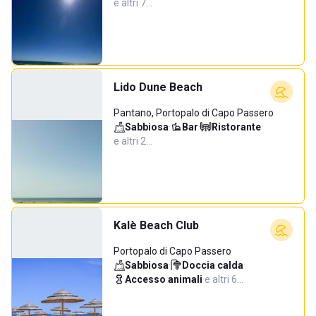
e altri 7…
Lido Dune Beach
Pantano, Portopalo di Capo Passero
Sabbiosa
·
Bar
·
Ristorante
·
e altri 2…
Kalè Beach Club
Portopalo di Capo Passero
Sabbiosa
·
Doccia calda
·
Accesso animali
·
e altri 6…