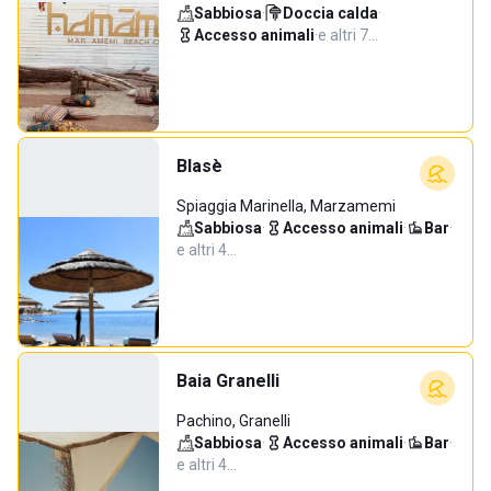
Sabbiosa
·
Doccia calda
·
Accesso animali
·
e altri 7…
Blasè
Spiaggia Marinella, Marzamemi
Sabbiosa
·
Accesso animali
·
Bar
·
e altri 4…
Baia Granelli
Pachino, Granelli
Sabbiosa
·
Accesso animali
·
Bar
·
e altri 4…