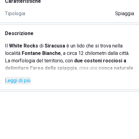
Caratteristiche
Tipologia
Spiaggia
Descrizione
Il
White Rocks
di
Siracusa
è un lido che si trova nella
località
Fontane Bianche
, a circa 12 chilometri dalla città.
La morfologia del territorio, con
due costoni rocciosi a
delimitare l'area della spiaggia
, crea una
conca naturale
che garantisce mare calmo e tranquillo. Le acque cristalline,
Leggi di più
la sabbia chiara e il lento degradare del fondale rendono il
posto ideale per una vacanza in famiglia con bambini
piccoli.
Il
White Rocks
si colloca sulla
punta del costone
roccioso ad est
, ad inizio della baia, in una zona di scogli
non scoscesi che scendono gentilmente verso il mare e
garantiscono un fondale non eccessivamente profondo,