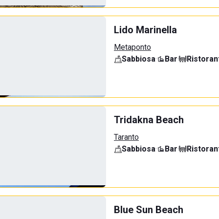
Lido Marinella
Metaponto
Sabbiosa
·
Bar
·
Ristoran
Tridakna Beach
Taranto
Sabbiosa
·
Bar
·
Ristoran
Blue Sun Beach