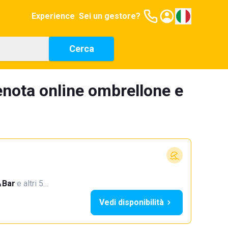
Experience
Sei un gestore?
Cerca
enota online ombrellone e
Bar
·
e altri 5…
Vedi disponibilità