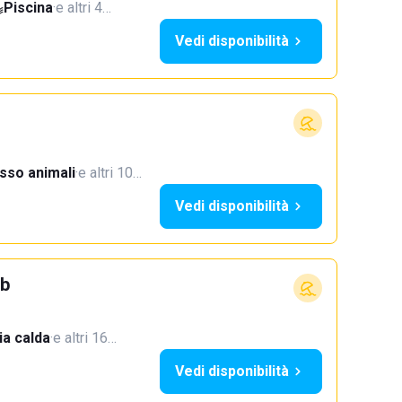
Piscina
·
e altri 4…
Vedi disponibilità
sso animali
·
e altri 10…
Vedi disponibilità
ub
a calda
·
e altri 16…
Vedi disponibilità