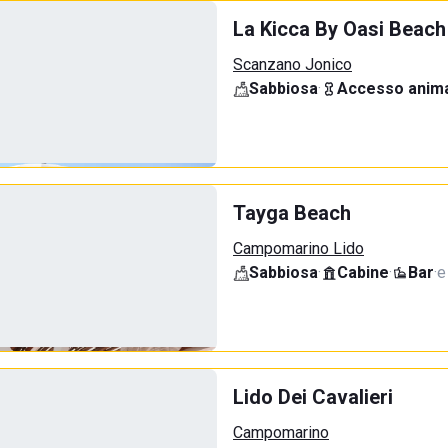
La Kicca By Oasi Beach
Scanzano Jonico
Sabbiosa
·
Accesso anima
Tayga Beach
Campomarino Lido
Sabbiosa
·
Cabine
·
Bar
·
e
Lido Dei Cavalieri
Campomarino