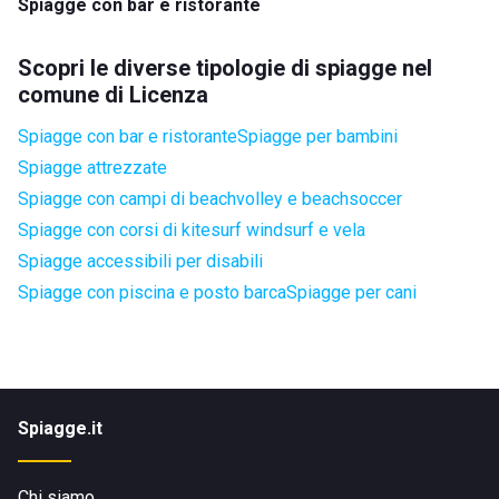
Spiagge con bar e ristorante
Scopri le diverse tipologie di spiagge nel
comune di Licenza
Spiagge con bar e ristorante
Spiagge per bambini
Spiagge attrezzate
Spiagge con campi di beachvolley e beachsoccer
Spiagge con corsi di kitesurf windsurf e vela
Spiagge accessibili per disabili
Spiagge con piscina e posto barca
Spiagge per cani
Spiagge.it
Chi siamo