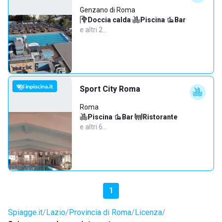
Genzano di Roma
Doccia calda
·
Piscina
·
Bar
·
e altri 2…
Sport City Roma
Roma
Piscina
·
Bar
·
Ristorante
·
e altri 6…
1
Spiagge.it
Lazio
Provincia di Roma
Licenza