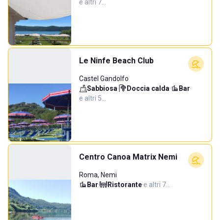
e altri 7…
Le Ninfe Beach Club
Castel Gandolfo
Sabbiosa
·
Doccia calda
·
Bar
·
e altri 5…
Centro Canoa Matrix Nemi
Roma, Nemi
Bar
·
Ristorante
·
e altri 7…