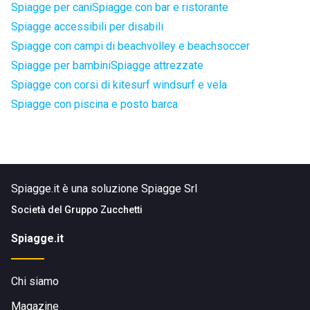
Spiagge per cani
Spiagge con bar e ristorante
Spiagge accessibili per disabili
Spiagge con campi di beachvolley e beachsoccer
Spiagge per bambini
Spiagge attrezzate
Spiagge con corsi di kitesurf windsurf e vela
Spiagge con piscina e posto barca
Spiagge.it è una soluzione Spiagge Srl
Società del
Gruppo Zucchetti
Spiagge.it
Chi siamo
Magazine