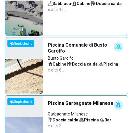
Sabbiosa
·
Cabine
·
Doccia calda
·
e altri 11…
Piscina Comunale di Busto
Garolfo
Busto Garolfo
Cabine
·
Doccia calda
·
Piscina
·
e altri 6…
Piscina Garbagnate Milanese
Garbagnate Milanese
Doccia calda
·
Piscina
·
Bar
·
e altri 3…