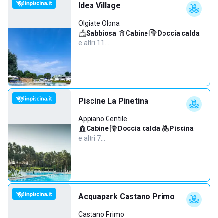
Idea Village
Olgiate Olona
Sabbiosa
·
Cabine
·
Doccia calda
·
e altri 11…
Piscine La Pinetina
Appiano Gentile
Cabine
·
Doccia calda
·
Piscina
·
e altri 7…
Acquapark Castano Primo
Castano Primo