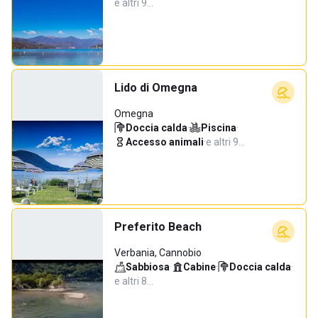
e altri 9…
Lido di Omegna
Omegna
Doccia calda
·
Piscina
·
Accesso animali
·
e altri 9…
Preferito Beach
Verbania, Cannobio
Sabbiosa
·
Cabine
·
Doccia calda
·
e altri 8…