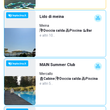
Lido di meina
Meina
Doccia calda
·
Piscina
·
Bar
·
e altri 10…
MAIN Summer Club
Mercallo
Cabine
·
Doccia calda
·
Piscina
·
e altri 5…