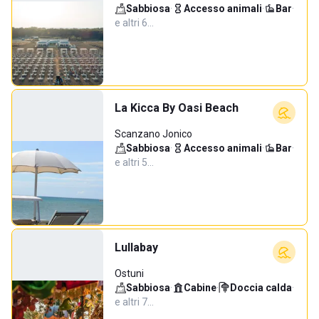
Sabbiosa
·
Accesso animali
·
Bar
·
e altri 6…
La Kicca By Oasi Beach
Scanzano Jonico
Sabbiosa
·
Accesso animali
·
Bar
·
e altri 5…
Lullabay
Ostuni
Sabbiosa
·
Cabine
·
Doccia calda
·
e altri 7…