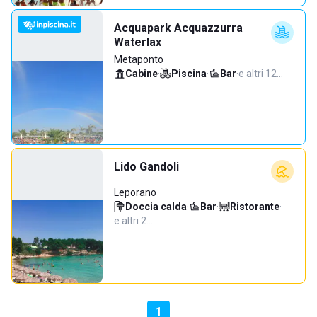
Acquapark Acquazzurra
Waterlax
Metaponto
Cabine
·
Piscina
·
Bar
·
e altri 12…
Lido Gandoli
Leporano
Doccia calda
·
Bar
·
Ristorante
·
e altri 2…
1