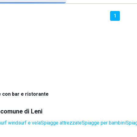
1
 con bar e ristorante
l comune di Leni
surf windsurf e vela
Spiagge attrezzate
Spiagge per bambini
Spia