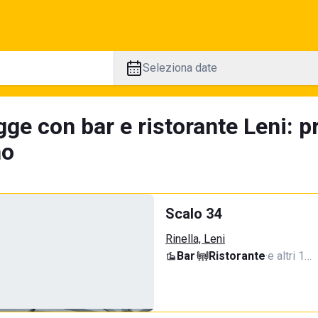
Seleziona date
gge con bar e ristorante Leni: p
no
Scalo 34
Rinella, Leni
Bar
·
Ristorante
·
e altri 1…