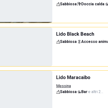
Sabbiosa
·
Doccia calda
·
Lido Black Beach
Sabbiosa
·
Accesso anima
Lido Maracaibo
Messina
Sabbiosa
·
Bar
·
e altri 2…