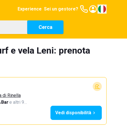
Experience
Sei un gestore?
Cerca
rf e vela Leni: prenota
a di Rinella
Bar
·
e altri 9…
Vedi disponibilità