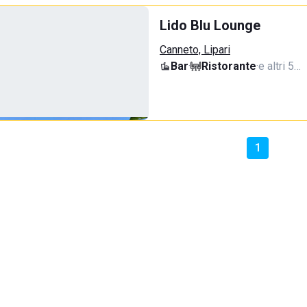
Lido Blu Lounge
Canneto, Lipari
Bar
·
Ristorante
·
e altri 5…
1