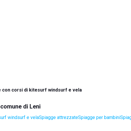
 con corsi di kitesurf windsurf e vela
l comune di Leni
surf windsurf e vela
Spiagge attrezzate
Spiagge per bambini
Spia