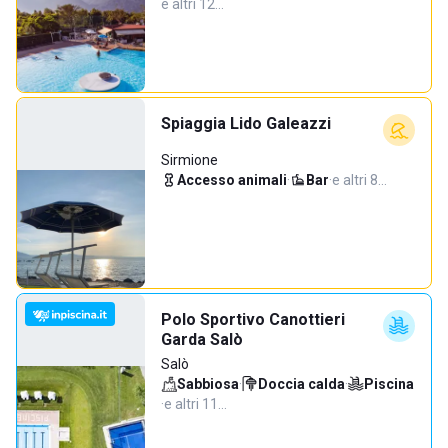
e altri 12…
Spiaggia Lido Galeazzi
Sirmione
Accesso animali
·
Bar
·
e altri 8…
Polo Sportivo Canottieri
Garda Salò
Salò
Sabbiosa
·
Doccia calda
·
Piscina
·
e altri 11…