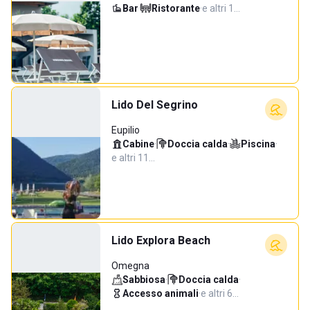
Bar
·
Ristorante
·
e altri 1…
Lido Del Segrino
Eupilio
Cabine
·
Doccia calda
·
Piscina
·
e altri 11…
Lido Explora Beach
Omegna
Sabbiosa
·
Doccia calda
·
Accesso animali
·
e altri 6…