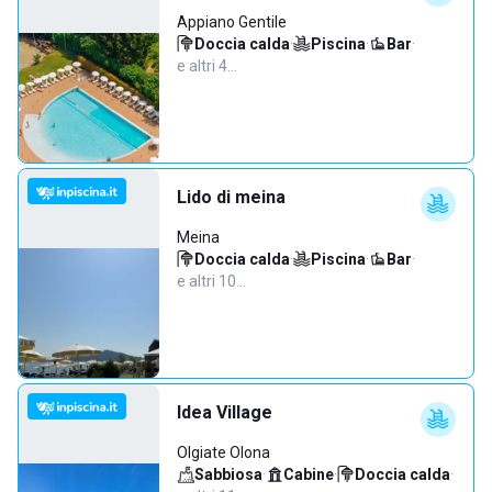
Appiano Gentile
Doccia calda
·
Piscina
·
Bar
·
e altri 4…
Lido di meina
Meina
Doccia calda
·
Piscina
·
Bar
·
e altri 10…
Idea Village
Olgiate Olona
Sabbiosa
·
Cabine
·
Doccia calda
·