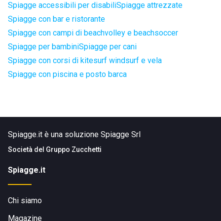
Spiagge accessibili per disabili
Spiagge attrezzate
Spiagge con bar e ristorante
Spiagge con campi di beachvolley e beachsoccer
Spiagge per bambini
Spiagge per cani
Spiagge con corsi di kitesurf windsurf e vela
Spiagge con piscina e posto barca
Spiagge.it è una soluzione Spiagge Srl
Società del
Gruppo Zucchetti
Spiagge.it
Chi siamo
Magazine