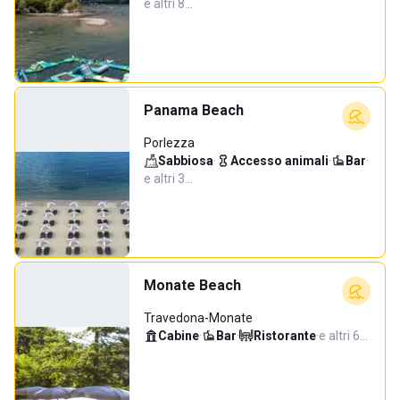
e altri 8…
Panama Beach
Porlezza
Sabbiosa
·
Accesso animali
·
Bar
·
e altri 3…
Monate Beach
Travedona-Monate
Cabine
·
Bar
·
Ristorante
·
e altri 6…