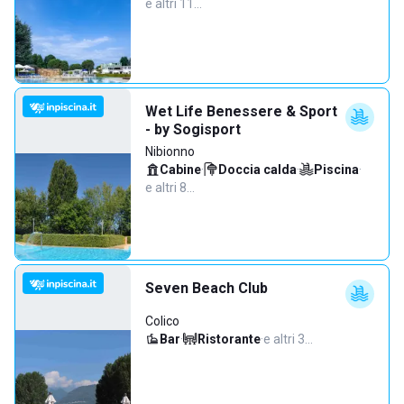
e altri 11…
Wet Life Benessere & Sport
- by Sogisport
Nibionno
Cabine
·
Doccia calda
·
Piscina
·
e altri 8…
Seven Beach Club
Colico
Bar
·
Ristorante
·
e altri 3…