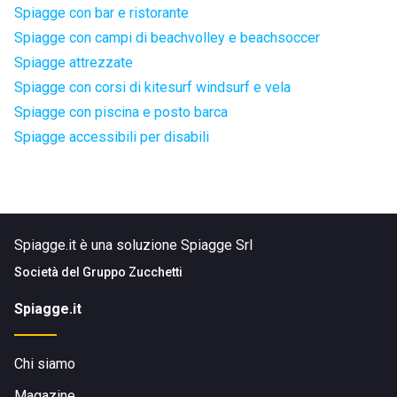
Spiagge con bar e ristorante
Spiagge con campi di beachvolley e beachsoccer
Spiagge attrezzate
Spiagge con corsi di kitesurf windsurf e vela
Spiagge con piscina e posto barca
Spiagge accessibili per disabili
Spiagge.it è una soluzione Spiagge Srl
Società del
Gruppo Zucchetti
Spiagge.it
Chi siamo
Magazine