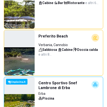
Cabine
·
Bar
·
Ristorante
·
e altri 6…
Preferito Beach
Verbania, Cannobio
Sabbiosa
·
Cabine
·
Doccia calda
·
e altri 8…
Centro Sportivo Snef
Lambrone di Erba
Erba
Piscina