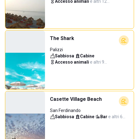
Accesso animali
·
e altri 12…
The Shark
Palizzi
Sabbiosa
·
Cabine
·
Accesso animali
·
e altri 9…
Casette Village Beach
San Ferdinando
Sabbiosa
·
Cabine
·
Bar
·
e altri 6…