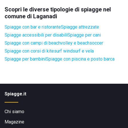
Scopri le diverse tipologie di spiagge nel
comune di Laganadi
Spiagge con bar e ristorante
Spiagge attrezzate
Spiagge accessibili per disabili
Spiagge per cani
Spiagge con campi di beachvolley e beachsoccer
Spiagge con corsi di kitesurf windsurf e vela
Spiagge per bambini
Spiagge con piscina e posto barca
Spiagge.it
Chi siamo
Magazine