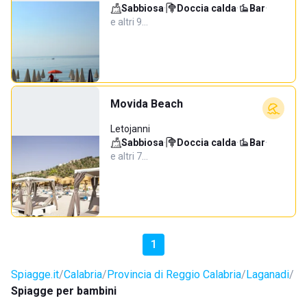
Sabbiosa
·
Doccia calda
·
Bar
·
e altri 9…
Movida Beach
Letojanni
Sabbiosa
·
Doccia calda
·
Bar
·
e altri 7…
1
Spiagge.it
Calabria
Provincia di Reggio Calabria
Laganadi
Spiagge per bambini