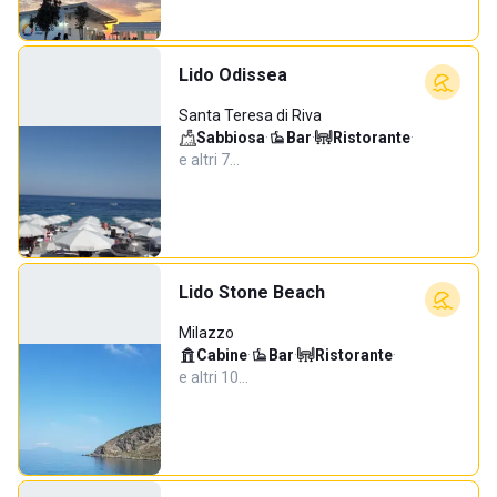
Lido Odissea
Santa Teresa di Riva
Sabbiosa
·
Bar
·
Ristorante
·
e altri 7…
Lido Stone Beach
Milazzo
Cabine
·
Bar
·
Ristorante
·
e altri 10…