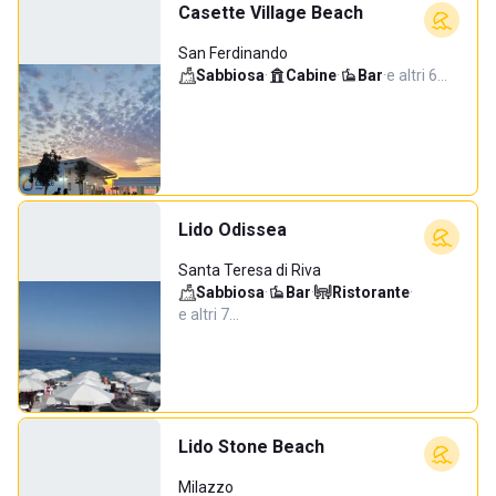
Casette Village Beach
San Ferdinando
Sabbiosa
·
Cabine
·
Bar
·
e altri 6…
Lido Odissea
Santa Teresa di Riva
Sabbiosa
·
Bar
·
Ristorante
·
e altri 7…
Lido Stone Beach
Milazzo