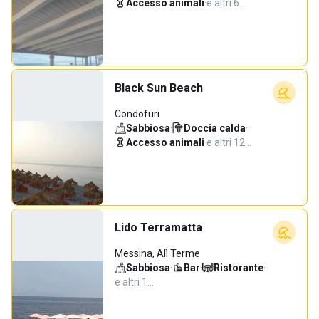
Accesso animali
·
e altri 6…
Black Sun Beach
Condofuri
Sabbiosa
·
Doccia calda
·
Accesso animali
·
e altri 12…
Lido Terramatta
Messina, Alì Terme
Sabbiosa
·
Bar
·
Ristorante
·
e altri 1…