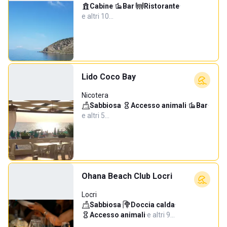
Cabine
·
Bar
·
Ristorante
·
e altri 10…
Lido Coco Bay
Nicotera
Sabbiosa
·
Accesso animali
·
Bar
·
e altri 5…
Ohana Beach Club Locri
Locri
Sabbiosa
·
Doccia calda
·
Accesso animali
·
e altri 9…