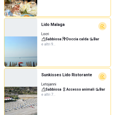
Lido Malaga
Locri
Sabbiosa
·
Doccia calda
·
Bar
·
e altri 9…
Sunkisses Lido Ristorante
Letojanni
Sabbiosa
·
Accesso animali
·
Bar
·
e altri 7…