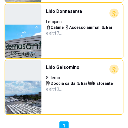
Lido Donnasanta
Letojanni
Cabine
·
Accesso animali
·
Bar
·
e altri 7…
Lido Gelsomino
Siderno
Doccia calda
·
Bar
·
Ristorante
·
e altri 3…
1