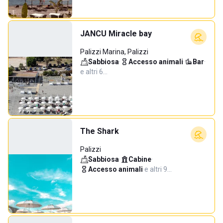
JANCU Miracle bay
Palizzi Marina, Palizzi
Sabbiosa
·
Accesso animali
·
Bar
·
e altri 6…
The Shark
Palizzi
Sabbiosa
·
Cabine
·
Accesso animali
·
e altri 9…