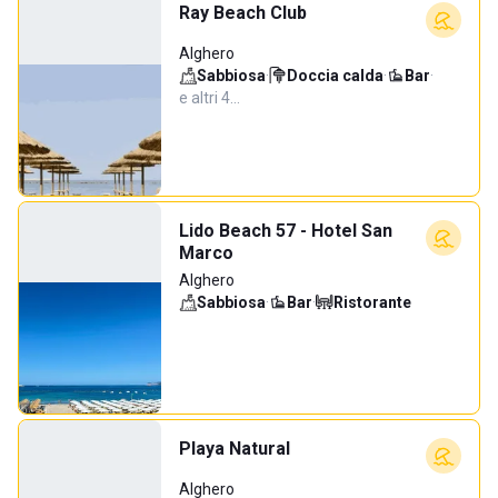
Ray Beach Club
Alghero
Sabbiosa
·
Doccia calda
·
Bar
·
e altri 4…
Lido Beach 57 - Hotel San
Marco
Alghero
Sabbiosa
·
Bar
·
Ristorante
Playa Natural
Alghero