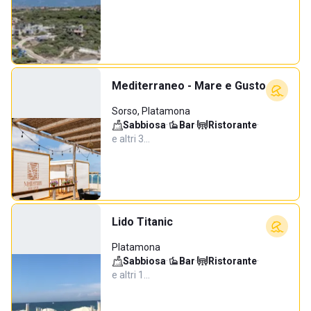
Mediterraneo - Mare e Gusto
Sorso, Platamona
Sabbiosa
·
Bar
·
Ristorante
·
e altri 3…
Lido Titanic
Platamona
Sabbiosa
·
Bar
·
Ristorante
·
e altri 1…