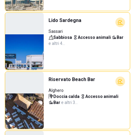
Lido Sardegna
Sassari
Sabbiosa
·
Accesso animali
·
Bar
·
e altri 4…
Riservato Beach Bar
Alghero
Doccia calda
·
Accesso animali
·
Bar
·
e altri 3…