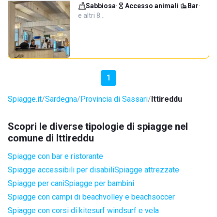
Sabbiosa
·
Accesso animali
·
Bar
·
e altri 8…
1
Spiagge.it
Sardegna
Provincia di Sassari
Ittireddu
Scopri le diverse tipologie di spiagge nel
comune di Ittireddu
Spiagge con bar e ristorante
Spiagge accessibili per disabili
Spiagge attrezzate
Spiagge per cani
Spiagge per bambini
Spiagge con campi di beachvolley e beachsoccer
Spiagge con corsi di kitesurf windsurf e vela