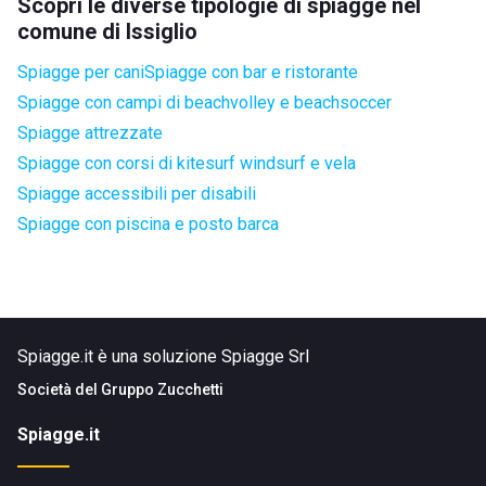
Scopri le diverse tipologie di spiagge nel
comune di Issiglio
Spiagge per cani
Spiagge con bar e ristorante
Spiagge con campi di beachvolley e beachsoccer
Spiagge attrezzate
Spiagge con corsi di kitesurf windsurf e vela
Spiagge accessibili per disabili
Spiagge con piscina e posto barca
Spiagge.it è una soluzione Spiagge Srl
Società del
Gruppo Zucchetti
Spiagge.it