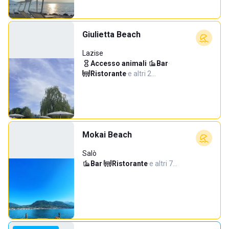
Giulietta Beach
Lazise
Accesso animali
·
Bar
·
Ristorante
·
e altri 2…
Mokai Beach
Salò
Bar
·
Ristorante
·
e altri 7…