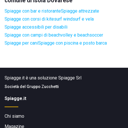
comune di Isola Dovarese
Spiagge con bar e ristorante
Spiagge attrezzate
Spiagge con corsi di kitesurf windsurf e vela
Spiagge accessibili per disabili
Spiagge con campi di beachvolley e beachsoccer
Spiagge per cani
Spiagge con piscina e posto barca
Spiagge.it è una soluzione Spiagge Srl
Società del
Gruppo Zucchetti
Spiagge.it
Chi siamo
Magazine