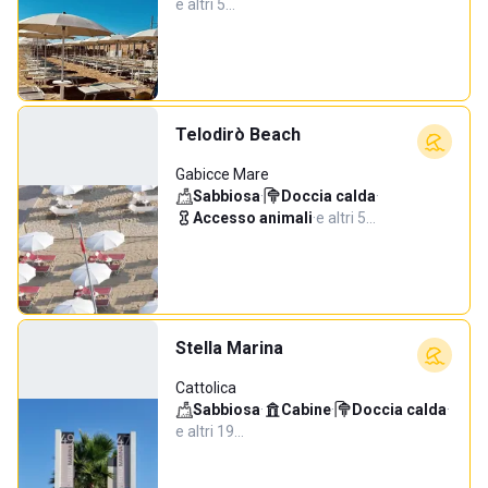
e altri 5…
Telodirò Beach
Gabicce Mare
Sabbiosa
·
Doccia calda
·
Accesso animali
·
e altri 5…
Stella Marina
Cattolica
Sabbiosa
·
Cabine
·
Doccia calda
·
e altri 19…