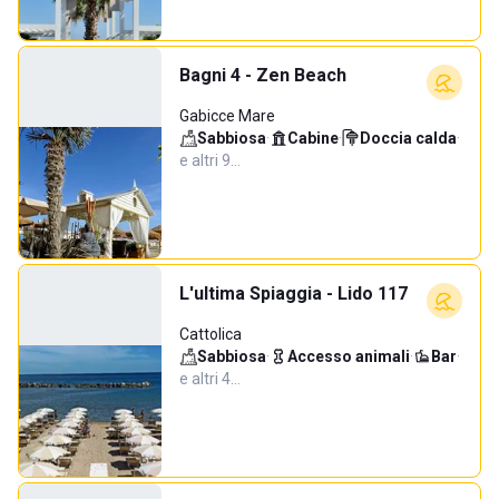
Bagni 4 - Zen Beach
Gabicce Mare
Sabbiosa
·
Cabine
·
Doccia calda
·
e altri 9…
L'ultima Spiaggia - Lido 117
Cattolica
Sabbiosa
·
Accesso animali
·
Bar
·
e altri 4…