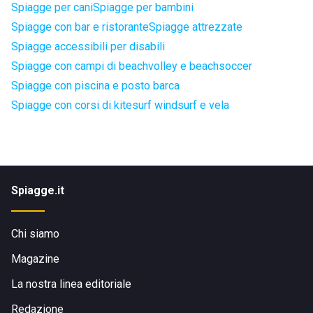
Spiagge per cani
Spiagge per bambini
Spiagge con bar e ristorante
Spiagge attrezzate
Spiagge accessibili per disabili
Spiagge con campi di beachvolley e beachsoccer
Spiagge con piscina e posto barca
Spiagge con corsi di kitesurf windsurf e vela
Spiagge.it
Chi siamo
Magazine
La nostra linea editoriale
Redazione