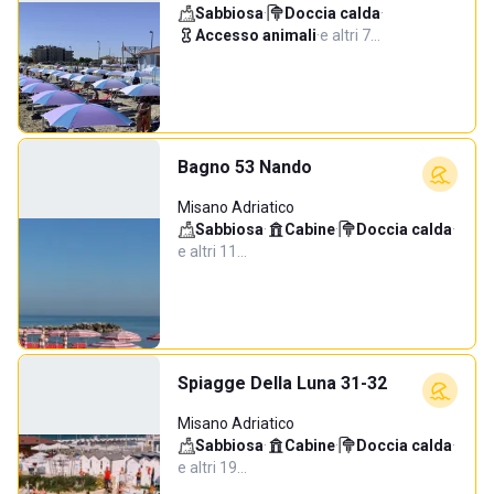
Sabbiosa
·
Doccia calda
·
Accesso animali
·
e altri 7…
Bagno 53 Nando
Misano Adriatico
Sabbiosa
·
Cabine
·
Doccia calda
·
e altri 11…
Spiagge Della Luna 31-32
Misano Adriatico
Sabbiosa
·
Cabine
·
Doccia calda
·
e altri 19…