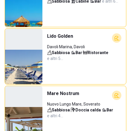
Sabbiosa
·
Cabine
·
Bar
·
e altri 6…
Lido Golden
Davoli Marina, Davoli
Sabbiosa
·
Bar
·
Ristorante
·
e altri 5…
Mare Nostrum
Nuovo Lungo Mare, Soverato
Sabbiosa
·
Doccia calda
·
Bar
·
e altri 4…