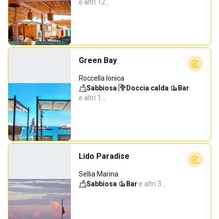
e altri 12…
Green Bay
Roccella Ionica
Sabbiosa
·
Doccia calda
·
Bar
·
e altri 1…
Lido Paradise
Sellia Marina
Sabbiosa
·
Bar
·
e altri 3…