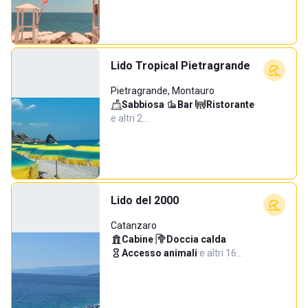
Lido Tropical Pietragrande
Pietragrande, Montauro
Sabbiosa
·
Bar
·
Ristorante
·
e altri 2…
Lido del 2000
Catanzaro
Cabine
·
Doccia calda
·
Accesso animali
·
e altri 16…