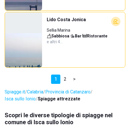
Lido Costa Jonica
Sellia Marina
Sabbiosa
·
Bar
·
Ristorante
·
e altri 4…
1
2
>
Spiagge.it
Calabria
Provincia di Catanzaro
Isca sullo Ionio
Spiagge attrezzate
Scopri le diverse tipologie di spiagge nel
comune di Isca sullo Ionio