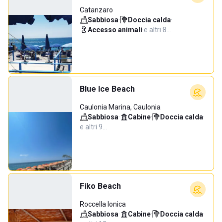
Catanzaro
Sabbiosa
·
Doccia calda
·
Accesso animali
·
e altri 8…
Blue Ice Beach
Caulonia Marina, Caulonia
Sabbiosa
·
Cabine
·
Doccia calda
·
e altri 9…
Fiko Beach
Roccella Ionica
Sabbiosa
·
Cabine
·
Doccia calda
·