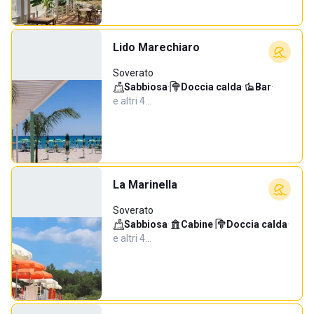
Lido Marechiaro
Soverato
Sabbiosa
·
Doccia calda
·
Bar
·
e altri 4…
La Marinella
Soverato
Sabbiosa
·
Cabine
·
Doccia calda
·
e altri 4…