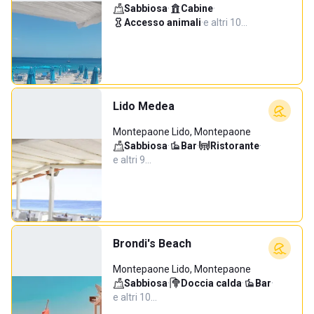
Sabbiosa
·
Cabine
·
Accesso animali
·
e altri 10…
Lido Medea
Montepaone Lido, Montepaone
Sabbiosa
·
Bar
·
Ristorante
·
e altri 9…
Brondi's Beach
Montepaone Lido, Montepaone
Sabbiosa
·
Doccia calda
·
Bar
·
e altri 10…