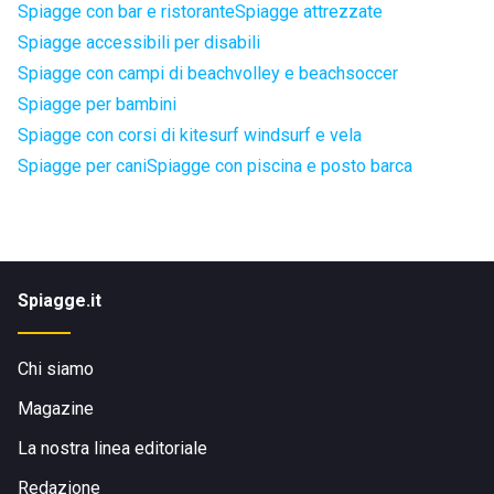
Spiagge con bar e ristorante
Spiagge attrezzate
Spiagge accessibili per disabili
Spiagge con campi di beachvolley e beachsoccer
Spiagge per bambini
Spiagge con corsi di kitesurf windsurf e vela
Spiagge per cani
Spiagge con piscina e posto barca
Spiagge.it
Chi siamo
Magazine
La nostra linea editoriale
Redazione