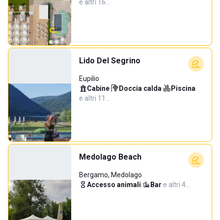
e altri 16…
Lido Del Segrino
Eupilio
Cabine
·
Doccia calda
·
Piscina
·
e altri 11…
Medolago Beach
Bergamo, Medolago
Accesso animali
·
Bar
·
e altri 4…