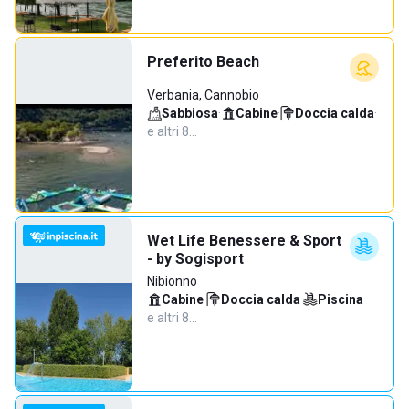
Preferito Beach
Verbania, Cannobio
Sabbiosa
·
Cabine
·
Doccia calda
·
e altri 8…
Wet Life Benessere & Sport
- by Sogisport
Nibionno
Cabine
·
Doccia calda
·
Piscina
·
e altri 8…