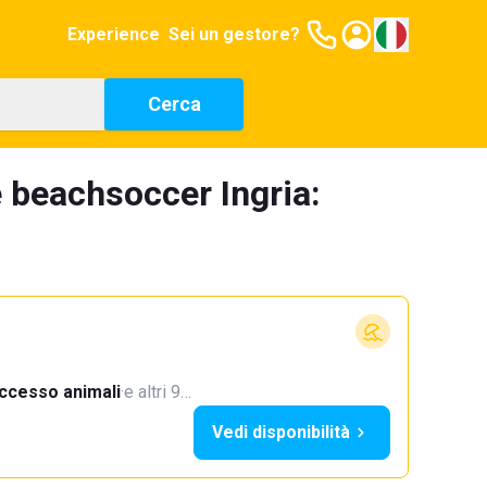
Experience
Sei un gestore?
Cerca
 beachsoccer Ingria:
ccesso animali
·
e altri 9…
Vedi disponibilità