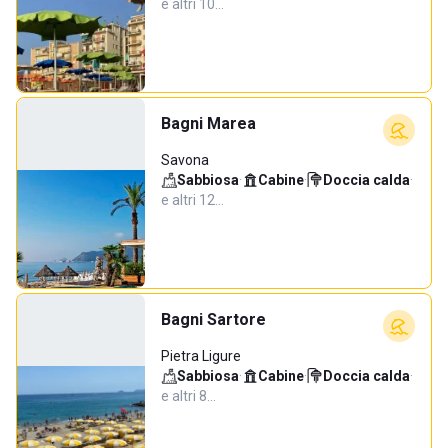
e altri 10…
Bagni Marea
Savona
Sabbiosa
·
Cabine
·
Doccia calda
·
e altri 12…
Bagni Sartore
Pietra Ligure
Sabbiosa
·
Cabine
·
Doccia calda
·
e altri 8…