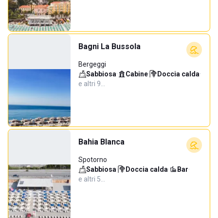
Bagni La Bussola
Bergeggi
Sabbiosa
·
Cabine
·
Doccia calda
·
e altri 9…
Bahia Blanca
Spotorno
Sabbiosa
·
Doccia calda
·
Bar
·
e altri 5…