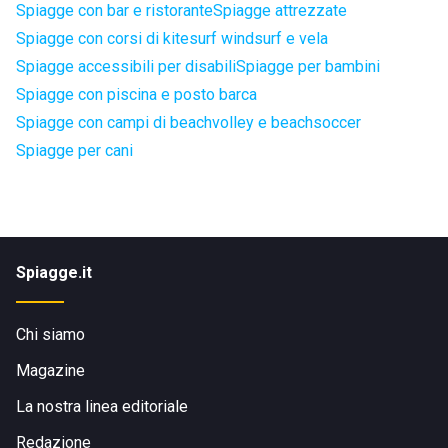
Spiagge con bar e ristorante
Spiagge attrezzate
Spiagge con corsi di kitesurf windsurf e vela
Spiagge accessibili per disabili
Spiagge per bambini
Spiagge con piscina e posto barca
Spiagge con campi di beachvolley e beachsoccer
Spiagge per cani
Spiagge.it
Chi siamo
Magazine
La nostra linea editoriale
Redazione