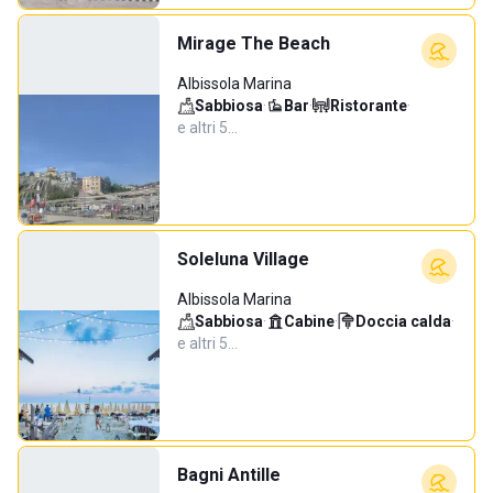
Mirage The Beach
Albissola Marina
Sabbiosa
·
Bar
·
Ristorante
·
e altri 5…
Soleluna Village
Albissola Marina
Sabbiosa
·
Cabine
·
Doccia calda
·
e altri 5…
Bagni Antille