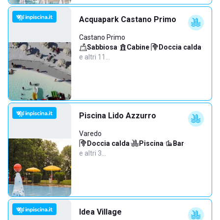
Acquapark Castano Primo
Castano Primo
Sabbiosa
·
Cabine
·
Doccia calda
·
e altri 11…
Piscina Lido Azzurro
Varedo
Doccia calda
·
Piscina
·
Bar
·
e altri 3…
Idea Village