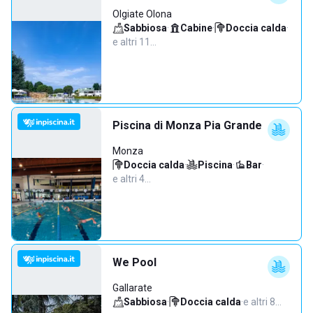
Olgiate Olona
Sabbiosa
·
Cabine
·
Doccia calda
·
e altri 11…
Piscina di Monza Pia Grande
Monza
Doccia calda
·
Piscina
·
Bar
·
e altri 4…
We Pool
Gallarate
Sabbiosa
·
Doccia calda
·
e altri 8…