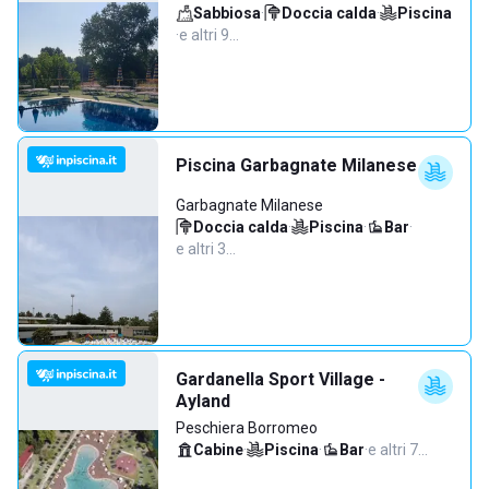
Sabbiosa
·
Doccia calda
·
Piscina
·
e altri 9…
Piscina Garbagnate Milanese
Garbagnate Milanese
Doccia calda
·
Piscina
·
Bar
·
e altri 3…
Gardanella Sport Village -
Ayland
Peschiera Borromeo
Cabine
·
Piscina
·
Bar
·
e altri 7…