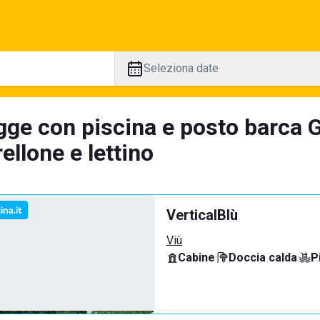
Seleziona date
gge con piscina e posto barca G
llone e lettino
VerticalBlù
Viù
Cabine
·
Doccia calda
·
P