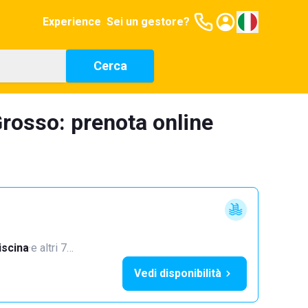
Experience
Sei un gestore?
Cerca
rosso: prenota online
iscina
·
e altri 7…
Vedi disponibilità