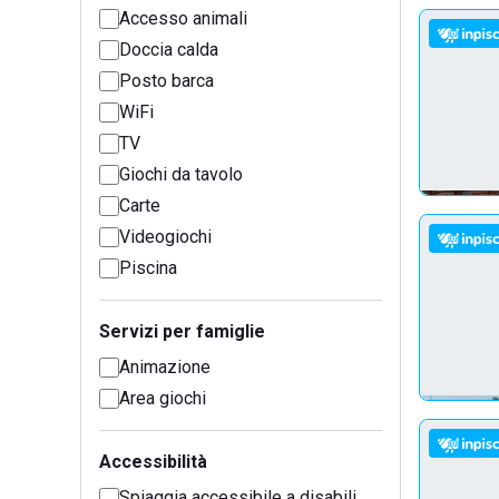
Accesso animali
Doccia calda
Posto barca
WiFi
TV
Giochi da tavolo
Carte
Videogiochi
Piscina
Servizi per famiglie
Animazione
Area giochi
Accessibilità
Spiaggia accessibile a disabili