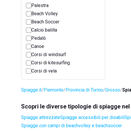
Palestra
Beach Volley
Beach Soccer
Calcio balilla
Pedalò
Canoe
Corsi di windsurf
Corsi di kitesurfing
Corsi di vela
Spiagge.it
Piemonte
Provincia di Torino
Grosso
Spi
Scopri le diverse tipologie di spiagge n
Spiagge attrezzate
Spiagge accessibili per disabili
Spi
Spiagge con campi di beachvolley e beachsoccer