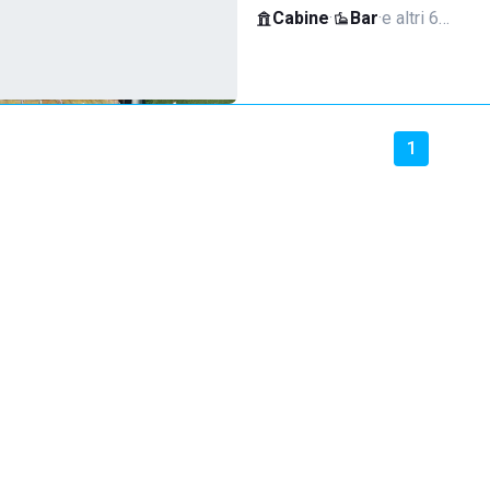
Cabine
·
Bar
·
e altri 6…
1