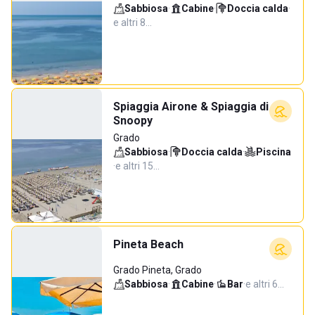
Sabbiosa
·
Cabine
·
Doccia calda
·
e altri 8…
Spiaggia Airone & Spiaggia di
Snoopy
Grado
Sabbiosa
·
Doccia calda
·
Piscina
·
e altri 15…
Pineta Beach
Grado Pineta, Grado
Sabbiosa
·
Cabine
·
Bar
·
e altri 6…