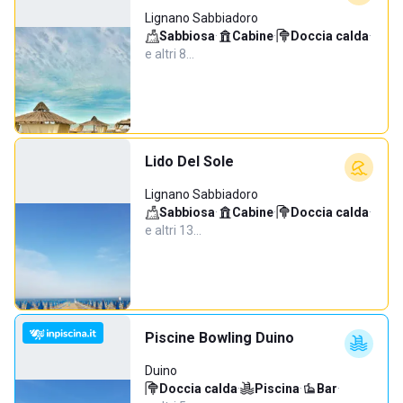
Lignano Sabbiadoro
Sabbiosa
·
Cabine
·
Doccia calda
·
e altri 8…
Lido Del Sole
Lignano Sabbiadoro
Sabbiosa
·
Cabine
·
Doccia calda
·
e altri 13…
Piscine Bowling Duino
Duino
Doccia calda
·
Piscina
·
Bar
·