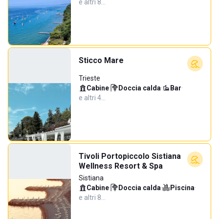
e altri 8…
Sticco Mare
Trieste
Cabine
·
Doccia calda
·
Bar
·
e altri 4…
Tivoli Portopiccolo Sistiana
Wellness Resort & Spa
Sistiana
Cabine
·
Doccia calda
·
Piscina
·
e altri 8…