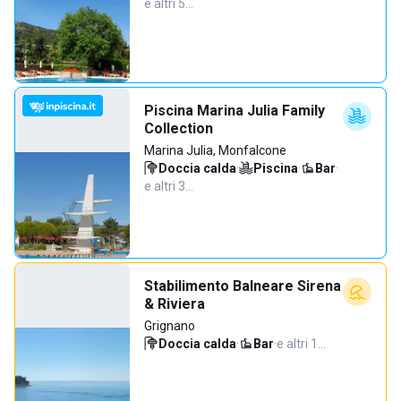
e altri 5…
Piscina Marina Julia Family
Collection
Marina Julia, Monfalcone
Doccia calda
·
Piscina
·
Bar
·
e altri 3…
Stabilimento Balneare Sirena
& Riviera
Grignano
Doccia calda
·
Bar
·
e altri 1…