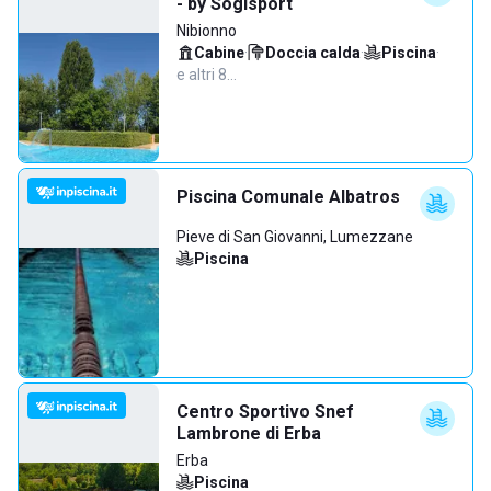
- by Sogisport
Nibionno
Cabine
·
Doccia calda
·
Piscina
·
e altri 8…
Piscina Comunale Albatros
Pieve di San Giovanni, Lumezzane
Piscina
Centro Sportivo Snef
Lambrone di Erba
Erba
Piscina