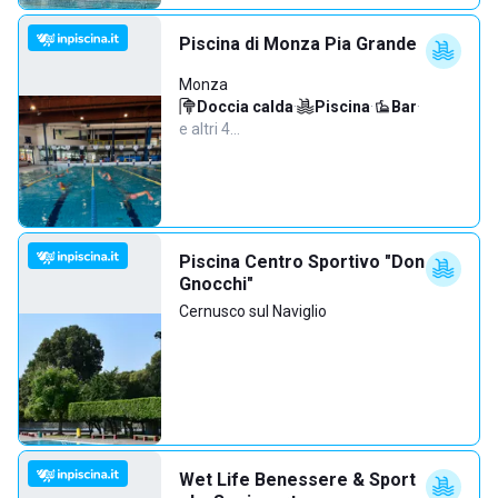
Piscina di Monza Pia Grande
Monza
Doccia calda
·
Piscina
·
Bar
·
e altri 4…
Piscina Centro Sportivo "Don
Gnocchi"
Cernusco sul Naviglio
Wet Life Benessere & Sport