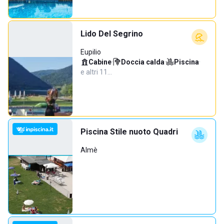
Lido Del Segrino
Eupilio
Cabine
·
Doccia calda
·
Piscina
·
e altri 11…
Piscina Stile nuoto Quadri
Almè