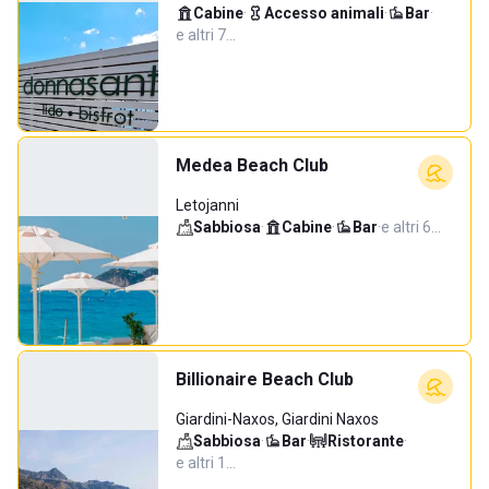
Cabine
·
Accesso animali
·
Bar
·
e altri 7…
Medea Beach Club
Letojanni
Sabbiosa
·
Cabine
·
Bar
·
e altri 6…
Billionaire Beach Club
Giardini-Naxos, Giardini Naxos
Sabbiosa
·
Bar
·
Ristorante
·
e altri 1…