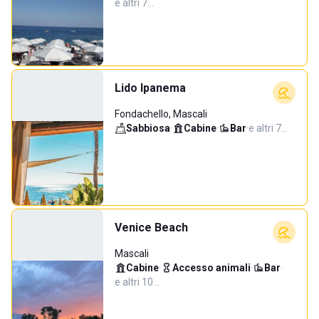
e altri 7…
Lido Ipanema
Fondachello, Mascali
Sabbiosa
·
Cabine
·
Bar
·
e altri 7…
Venice Beach
Mascali
Cabine
·
Accesso animali
·
Bar
·
e altri 10…