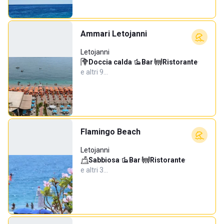
Ammari Letojanni
Letojanni
Doccia calda
·
Bar
·
Ristorante
·
e altri 9…
Flamingo Beach
Letojanni
Sabbiosa
·
Bar
·
Ristorante
·
e altri 3…