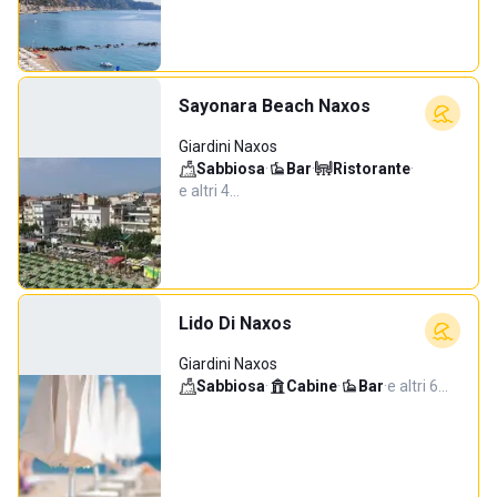
Sayonara Beach Naxos
Giardini Naxos
Sabbiosa
·
Bar
·
Ristorante
·
e altri 4…
Lido Di Naxos
Giardini Naxos
Sabbiosa
·
Cabine
·
Bar
·
e altri 6…