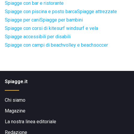
Spiagge con bar e ristorante
Spiagge con piscina e posto barca
Spiagge attrezzate
Spiagge per cani
Spiagge per bambini
Spiagge con corsi di kitesurf windsurf e vela
Spiagge accessibili per disabili
Spiagge con campi di beachvolley e beachsoccer
Spiagge.it
Chi siamo
Magazine
La nostra linea editoriale
Redazione