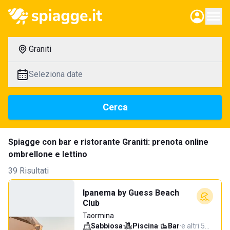
Graniti
Seleziona date
Cerca
Spiagge con bar e ristorante Graniti: prenota online
ombrellone e lettino
39 Risultati
Ipanema by Guess Beach
Club
Taormina
Sabbiosa
·
Piscina
·
Bar
·
e altri 5…