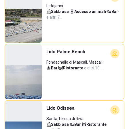
Letojanni
Sabbiosa
·
Accesso animali
·
Bar
·
e altri 7…
Lido Palme Beach
Fondachello di Mascali, Mascali
Bar
·
Ristorante
·
e altri 10…
Lido Odissea
Santa Teresa di Riva
Sabbiosa
·
Bar
·
Ristorante
·