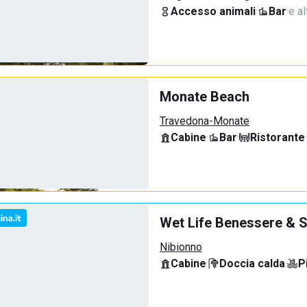
Accesso animali
·
Bar
·
e al
Monate Beach
Travedona-Monate
Cabine
·
Bar
·
Ristorante
·
Wet Life Benessere & S
Nibionno
Cabine
·
Doccia calda
·
P