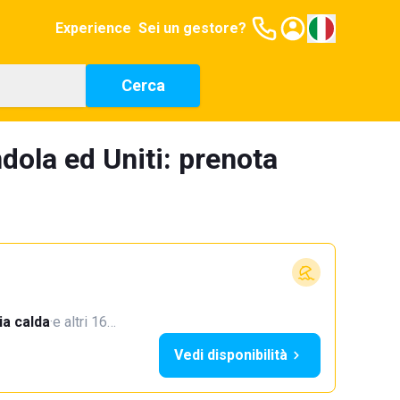
Experience
Sei un gestore?
Cerca
ndola ed Uniti: prenota
a calda
·
e altri 16…
Vedi disponibilità