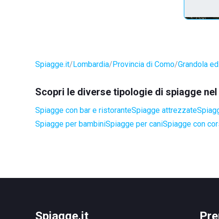
Spiagge.it
Lombardia
Provincia di Como
Grandola ed 
Scopri le diverse tipologie di spiagge ne
Spiagge con bar e ristorante
Spiagge attrezzate
Spiagg
Spiagge per bambini
Spiagge per cani
Spiagge con cors
Spiagge.it
Pre