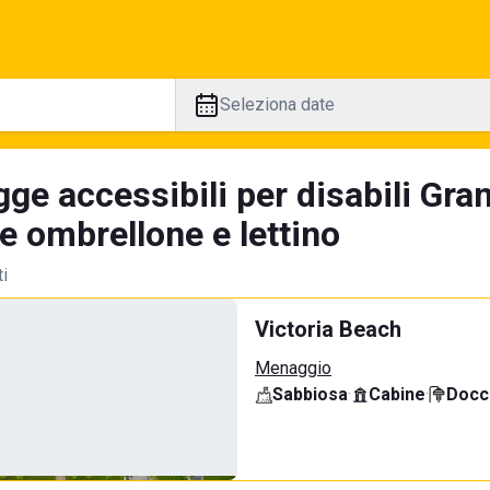
Seleziona date
ge accessibili per disabili Gra
e ombrellone e lettino
ti
Victoria Beach
Menaggio
Sabbiosa
·
Cabine
·
Docci