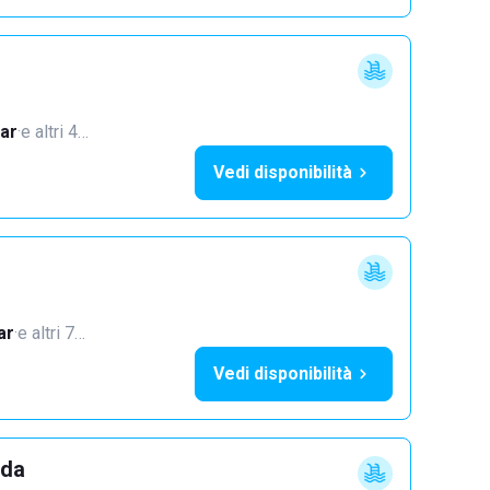
ar
·
e altri 4…
Vedi disponibilità
ar
·
e altri 7…
Vedi disponibilità
dda