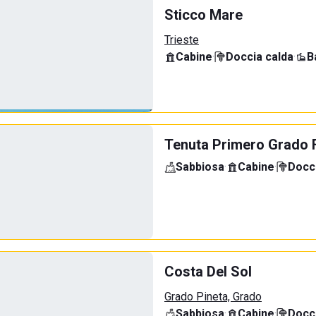
Sticco Mare
Trieste
Cabine
·
Doccia calda
·
B
Tenuta Primero Grado 
Sabbiosa
·
Cabine
·
Docci
Costa Del Sol
Grado Pineta, Grado
Sabbiosa
·
Cabine
·
Docci