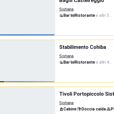
Bagni Castelreggio
Sistiana
Bar
·
Ristorante
·
e altri 5…
Stabilimento Cohiba
Sistiana
Bar
·
Ristorante
·
e altri 4…
Tivoli Portopiccolo Si
Sistiana
Cabine
·
Doccia calda
·
P