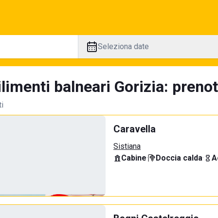
Seleziona date
limenti balneari Gorizia: prenot
ti
Caravella
Sistiana
Cabine
·
Doccia calda
·
A