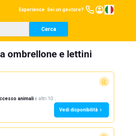
Experience
Sei un gestore?
Cerca
a ombrellone e lettini
ccesso animali
·
e altri 10…
Vedi disponibilità