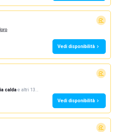
doro
Vedi disponibilità
a calda
·
e altri 13…
Vedi disponibilità