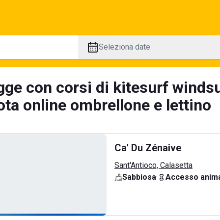
Seleziona date
gge con corsi di kitesurf winds
ta online ombrellone e lettino
Ca' Du Zénaive
Sant'Antioco, Calasetta
Sabbiosa
·
Accesso anima