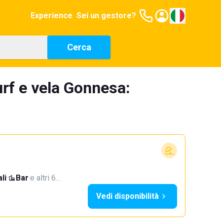
Experience
Sei un gestore?
Cerca
urf e vela Gonnesa:
li
·
Bar
·
e altri 6…
Vedi disponibilità