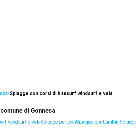
esa
Spiagge con corsi di kitesurf windsurf e vela
el comune di Gonnesa
surf windsurf e vela
Spiagge per cani
Spiagge per bambini
Spiagge