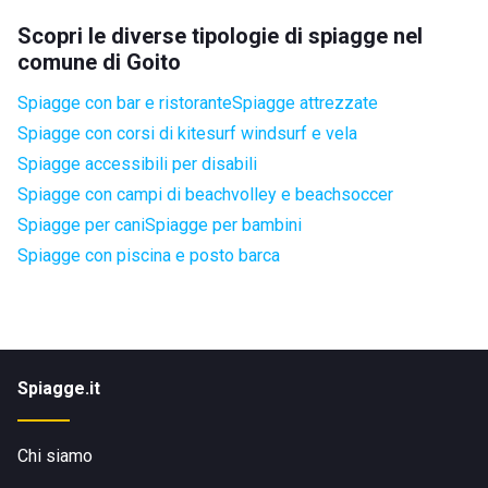
Scopri le diverse tipologie di spiagge nel
comune di Goito
Spiagge con bar e ristorante
Spiagge attrezzate
Spiagge con corsi di kitesurf windsurf e vela
Spiagge accessibili per disabili
Spiagge con campi di beachvolley e beachsoccer
Spiagge per cani
Spiagge per bambini
Spiagge con piscina e posto barca
Spiagge.it
Chi siamo