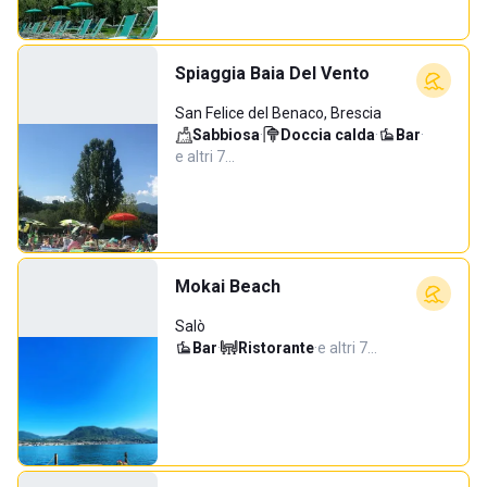
Spiaggia Baia Del Vento
San Felice del Benaco, Brescia
Sabbiosa
·
Doccia calda
·
Bar
·
e altri 7…
Mokai Beach
Salò
Bar
·
Ristorante
·
e altri 7…