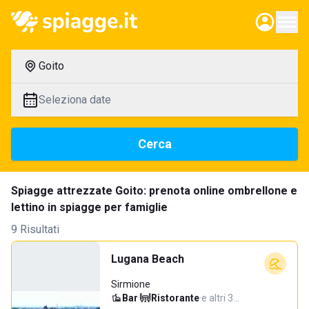
Goito
Seleziona date
Cerca
Spiagge attrezzate Goito: prenota online ombrellone e
lettino in spiagge per famiglie
9 Risultati
Lugana Beach
Sirmione
Bar
·
Ristorante
·
e altri 3…