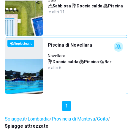
Salò
Sabbiosa
·
Doccia calda
·
Piscina
·
e altri 11…
Piscina di Novellara
Novellara
Doccia calda
·
Piscina
·
Bar
·
e altri 6…
1
Spiagge.it
Lombardia
Provincia di Mantova
Goito
Spiagge attrezzate