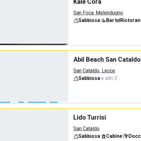
Kalè Cora
San Foca, Melendugno
Sabbiosa
·
Bar
·
Ristoran
Abil Beach San Cataldo
San Cataldo, Lecce
Sabbiosa
·
e altri 2…
Lido Turrisi
San Cataldo
Sabbiosa
·
Cabine
·
Docci