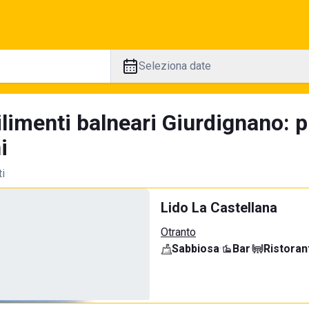
Seleziona date
ilimenti balneari Giurdignano: 
i
ti
Lido La Castellana
Otranto
Sabbiosa
·
Bar
·
Ristoran