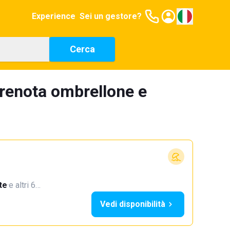
Experience
Sei un gestore?
Cerca
prenota ombrellone e
te
·
e altri 6…
Vedi disponibilità