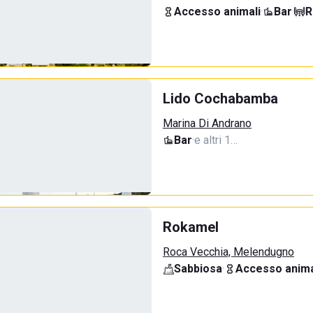
Accesso animali
·
Bar
·
R
Lido Cochabamba
Marina Di Andrano
Bar
·
e altri 1…
Rokamel
Roca Vecchia, Melendugno
Sabbiosa
·
Accesso anima