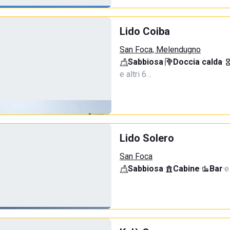
Lido Coiba
San Foca, Melendugno
Sabbiosa
·
Doccia calda
·
e altri 6…
Lido Solero
San Foca
Sabbiosa
·
Cabine
·
Bar
·
e