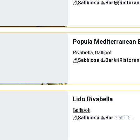
Sabbiosa
·
Bar
·
Ristoran
Popula Mediterranean 
Rivabella, Gallipoli
Sabbiosa
·
Bar
·
Ristoran
Lido Rivabella
Gallipoli
Sabbiosa
·
Bar
·
e altri 5…