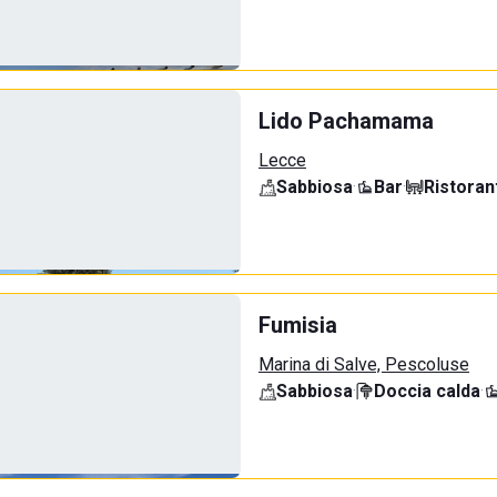
Lido Pachamama
Lecce
Sabbiosa
·
Bar
·
Ristoran
Fumisia
Marina di Salve, Pescoluse
Sabbiosa
·
Doccia calda
·